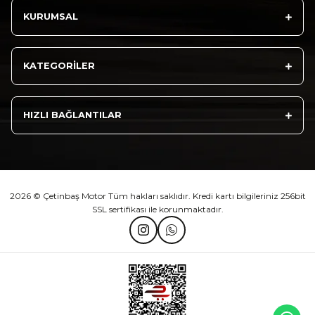
KURUMSAL
Athena Ön Amortisör Yağ Keçesi Çift Yaylı NOK Kayaba Showa
KATEGORİLER
₺ 1.600,00
HIZLI BAĞLANTILAR
Sepete Ekle
2026 © Çetinbaş Motor Tüm hakları saklıdır. Kredi kartı bilgileriniz 256bit
SSL sertifikası ile korunmaktadır.
TVS Wego Kilit Seti
Mondial Turismo 50 Kaporta Seti Sarı
₺ 1.150,39
₺ 7.060,00