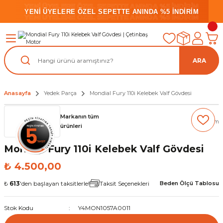
YENİ ÜYELERE ÖZEL SEPETTE ANINDA %5 İNDİRİM
YENİ ÜYELERE ÖZEL SEPETTE ANINDA %5 İNDİRİM
YENİ ÜYELERE ÖZEL SEPETTE ANINDA %5 İNDİRİM
ARA
Anasayfa
Yedek Parça
Mondial Fury 110i Kelebek Valf Gövdesi
Markanın tüm
(0) Yorum
ürünleri
Mondial Fury 110i Kelebek Valf Gövdesi
₺ 4.500,00
₺
613
'den başlayan taksitlerle!
Taksit Seçenekleri
Beden Ölçü Tablosu
Stok Kodu
Y4MON1057A0011