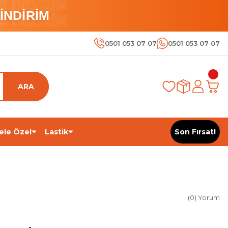
 İNDİRİM
İNDİRİM
 İNDİRİM
0501 053 07 07
0501 053 07 07
ARA
ele Özel
Lastik
Son Fırsat!
(0) Yorum