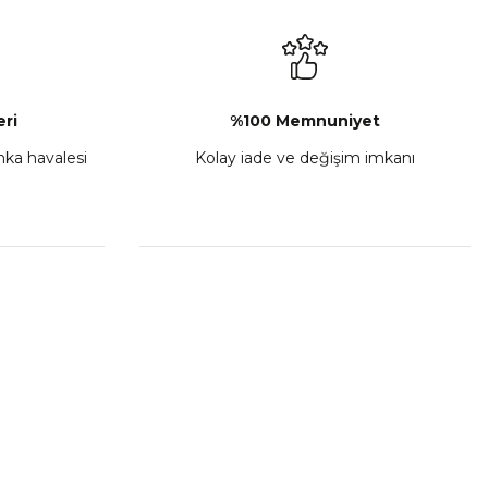
ri
%100 Memnuniyet
anka havalesi
Kolay iade ve değişim imkanı
TVS Wego Kilit Seti
₺ 1.150,39
Sepete Ekle
HIZLI BAĞLANTILAR