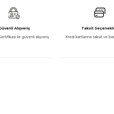
₺ 2.800,00
Gönder
e
Sepete Ekle
Güvenli Alışveriş
Taksit Seçenekle
ertifikası ile güvenli alışveriş
Kredi kartlarına taksit ve b
Athena Ön Amortisör Yağ Keçesi Çift Yaylı NOK Kayaba Showa
₺ 1.600,00
Sepete Ekle
L
KATEGORİLER