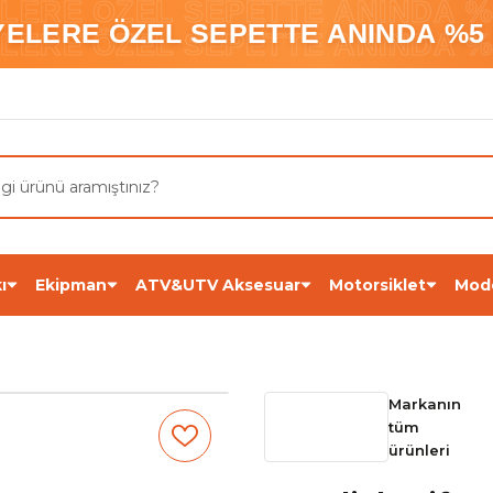
ELERE ÖZEL SEPETTE ANINDA %5
YELERE ÖZEL SEPETTE ANINDA %5 
ELERE ÖZEL SEPETTE ANINDA %5
ı
Ekipman
ATV&UTV Aksesuar
Motorsiklet
Mod
Markanın
tüm
ürünleri