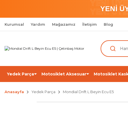
YENİ ÜY
YENİ Ü
YENİ ÜY
Kurumsal
Yardım
Mağazamız
İletişim
Blog
Yedek Parça
Motosiklet Aksesuar
Motosiklet Kask
Anasayfa
Yedek Parça
Mondial Drift L Beyin Ecu E5