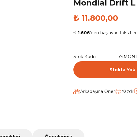
Mondial Drift L
₺ 11.800,00
₺
1.606
'den başlayan taksitler
Stok Kodu
Y4MON1
Stokta Yok
Arkadaşına Öner
Yazdır
çenekleri
Önerileriniz