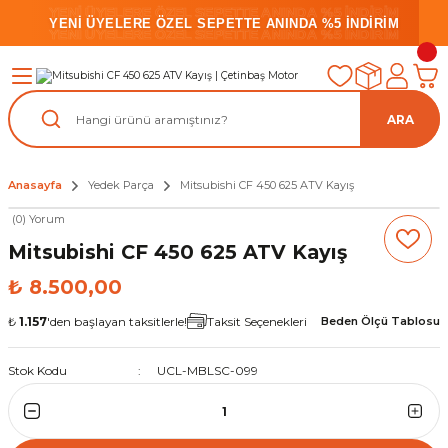
YENİ ÜYELERE ÖZEL SEPETTE ANINDA %5 İNDİRİM
YENİ ÜYELERE ÖZEL SEPETTE ANINDA %5 İNDİRİM
YENİ ÜYELERE ÖZEL SEPETTE ANINDA %5 İNDİRİM
ARA
Anasayfa
Yedek Parça
Mitsubishi CF 450 625 ATV Kayış
(0) Yorum
Mitsubishi CF 450 625 ATV Kayış
₺ 8.500,00
₺
1.157
'den başlayan taksitlerle!
Taksit Seçenekleri
Beden Ölçü Tablosu
Stok Kodu
UCL-MBLSC-099