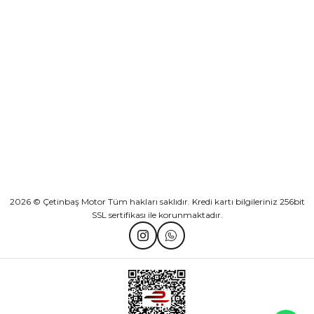
KURUMSAL
Athena Ön Amortisör Yağ Keçesi Çift Yaylı NOK Kayaba Showa
KATEGORİLER
₺ 1.600,00
HIZLI BAĞLANTILAR
Sepete Ekle
2026 © Çetinbaş Motor Tüm hakları saklıdır. Kredi kartı bilgileriniz 256bit
SSL sertifikası ile korunmaktadır.
TVS Wego Kilit Seti
Mondial Turismo 50 Kaporta Seti Sarı
₺ 1.150,39
₺ 7.060,00