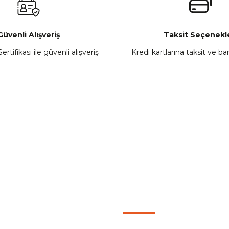
Sepete Ekle
Güvenli Alışveriş
Taksit Seçenekle
ertifikası ile güvenli alışveriş
Kredi kartlarına taksit ve b
howa
TVS Wego Kilit Seti
Mondial Turismo 50 Ka
₺ 1.150,39
₺ 7.060
Sepete Ekle
Sepete
L
KATEGORİLER