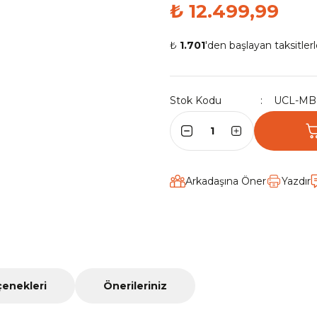
₺ 12.499,99
₺
1.701
'den başlayan taksitlerl
Stok Kodu
UCL-MB
Arkadaşına Öner
Yazdır
çenekleri
Önerileriniz