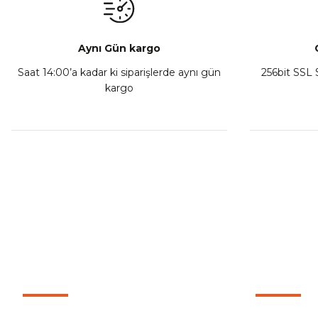
Sepete Ekle
Aynı Gün kargo
Saat 14:00’a kadar ki siparişlerde aynı gün
256bit SSL S
kargo
Athena Ön Amortisör Yağ Keçesi Çift Yaylı NOK Kayaba S
₺ 1.600,00
Sepete Ekle
MÜŞTERİ HİZMETLERİ
KURUMSA