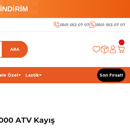
 İNDİRİM
İNDİRİM
 İNDİRİM
0501 053 07 07
0501 053 07 07
ARA
ele Özel
Lastik
Son Fırsat!
1000 ATV Kayış