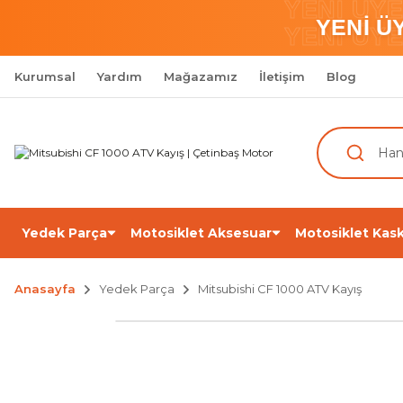
YENİ ÜY
YENİ Ü
YENİ ÜY
Kurumsal
Yardım
Mağazamız
İletişim
Blog
Yedek Parça
Motosiklet Aksesuar
Motosiklet Kask
Anasayfa
Yedek Parça
Mitsubishi CF 1000 ATV Kayış