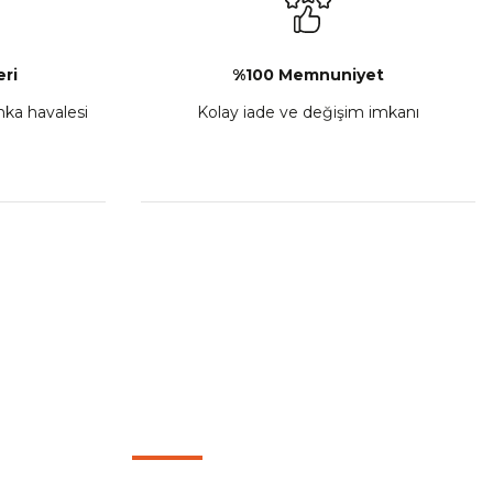
Sepete Ekle
ri
%100 Memnuniyet
anka havalesi
Kolay iade ve değişim imkanı
porta Seti Sarı
,00
 Ekle
HIZLI BAĞLANTILAR