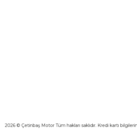
CF Moto 675SR-R Ön Panel Sol Dekor Kapak Mavi
İletişim
0501 053 07 07
₺ 90,81
İletişim For
0501 053 07 07
Havale Bild
destek@cetinbasmotor.com
Sepete Ekle
Kargo Takibi
Yeşilova Mah. Aspendos Bulv. No:176/D
Kat -2 Muratpaşa/Antalya
CF Moto 675SR-R Far Muhafazası Sol Alt
₺ 1.289,50
Sepete Ekle
2026 © Çetinbaş Motor Tüm hakları saklıdır. Kredi kartı bilgilerin