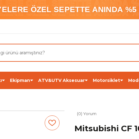
ELERE ÖZEL SEPETTE ANINDA %5
YELERE ÖZEL SEPETTE ANINDA %5 
ELERE ÖZEL SEPETTE ANINDA %5
ı
Ekipman
ATV&UTV Aksesuar
Motorsiklet
Mod
(0) Yorum
Mitsubishi CF 