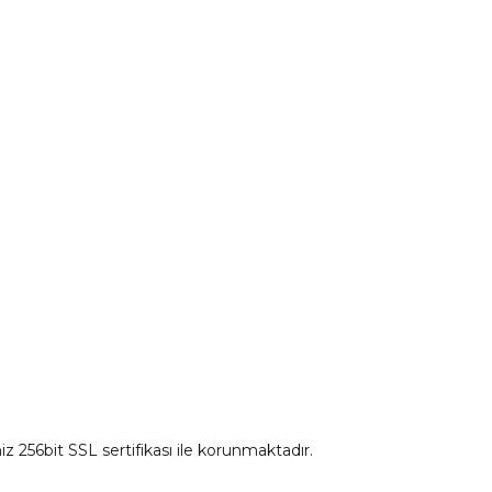
CF Moto 675SR-R Ön Panel Sol Dekor Kapak Kırmızı
CF 
Motorcu Kaskları
mu
₺ 90,81
Aksesuar Ürünleri
irim Formu
Eldiven Çeşitleri
Sepete Ekle
İnterkom
Mont
iz 256bit SSL sertifikası ile korunmaktadır.