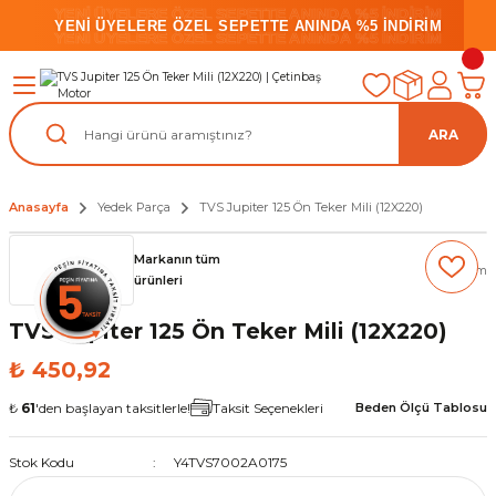
YENİ ÜYELERE ÖZEL SEPETTE ANINDA %5 İNDİRİM
YENİ ÜYELERE ÖZEL SEPETTE ANINDA %5 İNDİRİM
YENİ ÜYELERE ÖZEL SEPETTE ANINDA %5 İNDİRİM
ARA
Anasayfa
Yedek Parça
TVS Jupiter 125 Ön Teker Mili (12X220)
Markanın tüm
(0) Yorum
ürünleri
TVS Jupiter 125 Ön Teker Mili (12X220)
₺ 450,92
₺
61
'den başlayan taksitlerle!
Taksit Seçenekleri
Beden Ölçü Tablosu
Stok Kodu
Y4TVS7002A0175