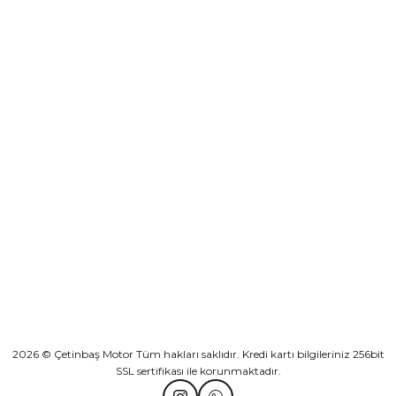
destek@cetinbasmotor.com
₺ 2.892,73
Yeşilova Mah. Aspendos Bulv. No:176/D Kat -2 Muratpaşa/Antalya
Sepete Ekle
KURUMSAL
Athena Ön Amortisör Yağ Keçesi Çift Yaylı NOK Kayaba Showa
KATEGORİLER
₺ 1.600,00
HIZLI BAĞLANTILAR
Sepete Ekle
2026 © Çetinbaş Motor Tüm hakları saklıdır. Kredi kartı bilgileriniz 256bit
SSL sertifikası ile korunmaktadır.