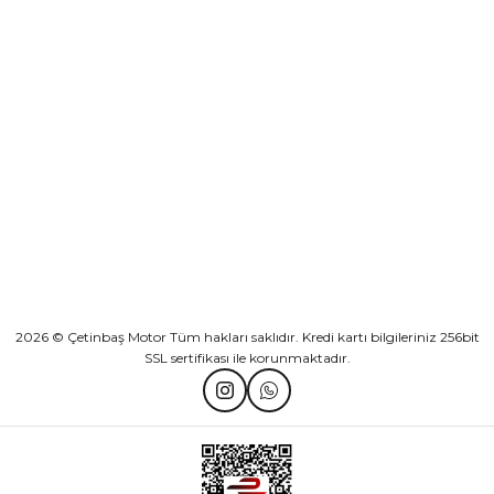
Sepete Ekle
KURUMSAL
Athena Ön Amortisör Yağ Keçesi Çift Yaylı NOK Kayaba Showa
KATEGORİLER
₺ 1.600,00
HIZLI BAĞLANTILAR
Sepete Ekle
2026 © Çetinbaş Motor Tüm hakları saklıdır. Kredi kartı bilgileriniz 256bit
SSL sertifikası ile korunmaktadır.
TVS Wego Kilit Seti
Mondial Turismo 50 Kaporta Seti Sarı
₺ 1.150,39
₺ 7.060,00