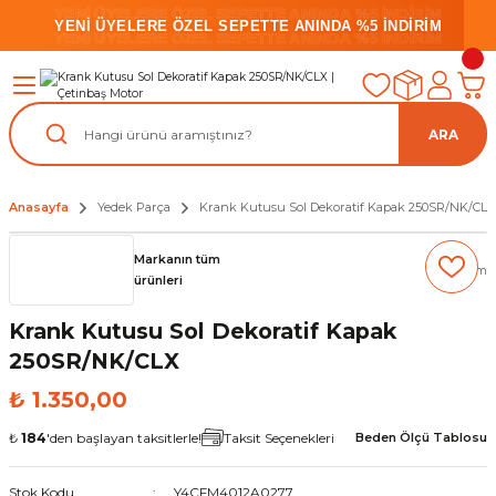
YENİ ÜYELERE ÖZEL SEPETTE ANINDA %5 İNDİRİM
YENİ ÜYELERE ÖZEL SEPETTE ANINDA %5 İNDİRİM
YENİ ÜYELERE ÖZEL SEPETTE ANINDA %5 İNDİRİM
ARA
Anasayfa
Yedek Parça
Krank Kutusu Sol Dekoratif Kapak 250SR/NK/CLX
Markanın tüm
(0) Yorum
ürünleri
Krank Kutusu Sol Dekoratif Kapak
250SR/NK/CLX
₺ 1.350,00
₺
184
'den başlayan taksitlerle!
Taksit Seçenekleri
Beden Ölçü Tablosu
Stok Kodu
Y4CFM4012A0277