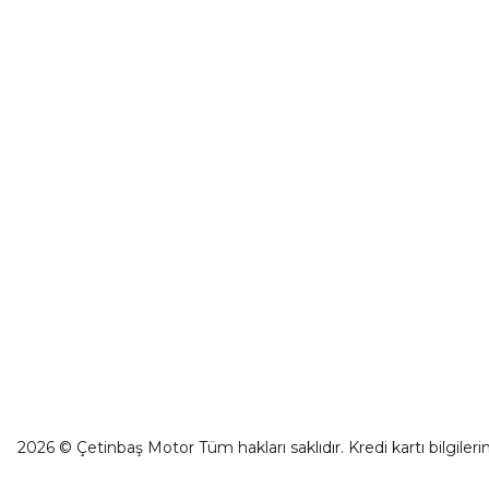
CF Moto 675SR-R Ön Panel Sol Dekor Kapak Mavi
İletişim
0501 053 07 07
₺ 90,81
İletişim For
0501 053 07 07
Havale Bild
destek@cetinbasmotor.com
Sepete Ekle
Kargo Takibi
Yeşilova Mah. Aspendos Bulv. No:176/D
Kat -2 Muratpaşa/Antalya
CF Moto 675SR-R Far Muhafazası Sol Alt
₺ 1.289,50
Sepete Ekle
2026 © Çetinbaş Motor Tüm hakları saklıdır. Kredi kartı bilgilerin