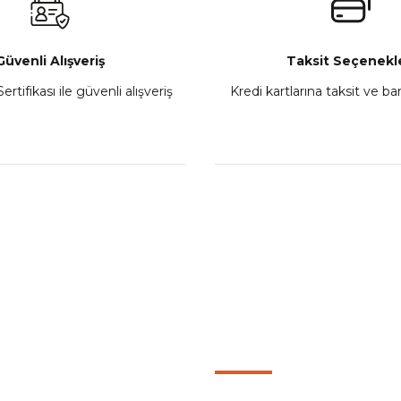
Sepete Ekle
Güvenli Alışveriş
Taksit Seçenekle
ertifikası ile güvenli alışveriş
Kredi kartlarına taksit ve b
howa
TVS Wego Kilit Seti
Mondial Turismo 50 Ka
₺ 1.150,39
₺ 7.060
Sepete Ekle
Sepete
L
KATEGORİLER