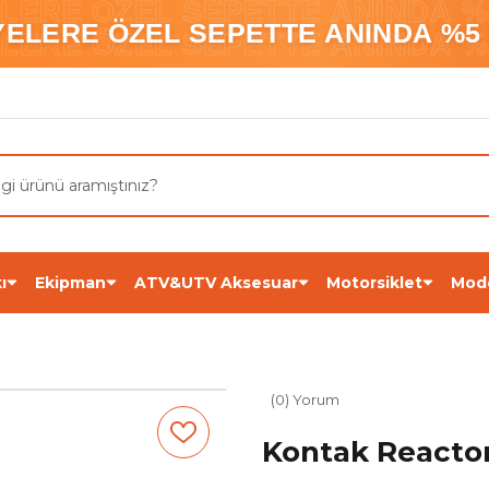
ELERE ÖZEL SEPETTE ANINDA %5
YELERE ÖZEL SEPETTE ANINDA %5 
ELERE ÖZEL SEPETTE ANINDA %5
ı
Ekipman
ATV&UTV Aksesuar
Motorsiklet
Mod
(0) Yorum
Kontak Reacto