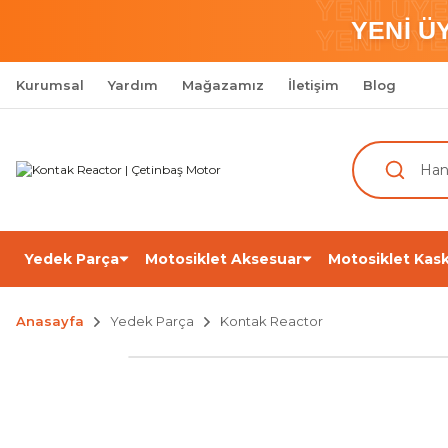
YENİ ÜY
YENİ Ü
YENİ ÜY
Kurumsal
Yardım
Mağazamız
İletişim
Blog
Yedek Parça
Motosiklet Aksesuar
Motosiklet Kask
Anasayfa
Yedek Parça
Kontak Reactor