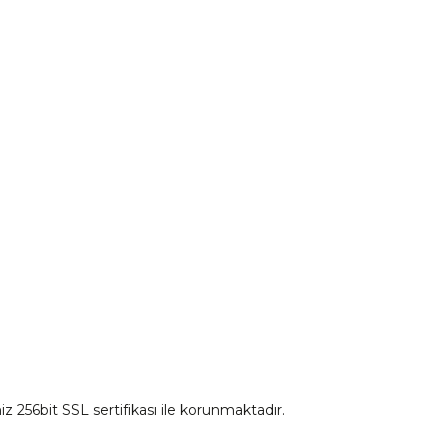
CF Moto 675SR-R Ön Panel Sol Dekor Kapak Kırmızı
CF 
Motorcu Kaskları
mu
₺ 90,81
Aksesuar Ürünleri
irim Formu
Eldiven Çeşitleri
Sepete Ekle
İnterkom
Mont
iz 256bit SSL sertifikası ile korunmaktadır.