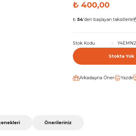
₺ 400,00
₺
54
'den başlayan taksitlerle!
Stok Kodu
Y4EMN2
Stokta Yok
Arkadaşına Öner
Yazdır
çenekleri
Önerileriniz