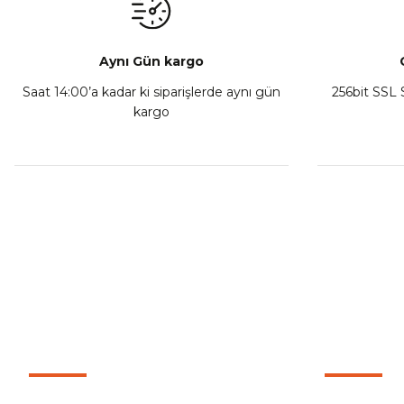
Sepete Ekle
Aynı Gün kargo
Saat 14:00’a kadar ki siparişlerde aynı gün
256bit SSL S
kargo
Athena Ön Amortisör Yağ Keçesi Çift Yaylı NOK Kayaba S
₺ 1.600,00
Sepete Ekle
MÜŞTERİ HİZMETLERİ
KURUMSA