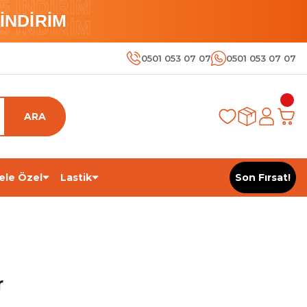
 İNDİRİM
İNDİRİM
 İNDİRİM
0501 053 07 07
0501 053 07 07
ARA
ele Özel
Lastik
Son Fırsat!
r