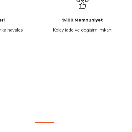
Sepete Ekle
ri
%100 Memnuniyet
anka havalesi
Kolay iade ve değişim imkanı
porta Seti Sarı
,00
 Ekle
HIZLI BAĞLANTILAR