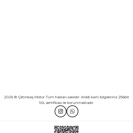
KURUMSAL
Athena Ön Amortisör Yağ Keçesi Çift Yaylı NOK Kayaba Showa
KATEGORİLER
₺ 1.600,00
HIZLI BAĞLANTILAR
Sepete Ekle
2026 © Çetinbaş Motor Tüm hakları saklıdır. Kredi kartı bilgileriniz 256bit
TVS Wego Kilit Seti
Mondial Turismo 50 Kaporta Seti Sarı
SSL sertifikası ile korunmaktadır.
₺ 1.150,39
₺ 7.060,00