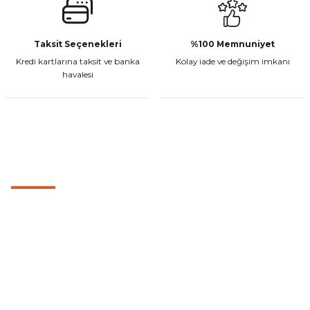
Gönder
CF Moto 450MT Sol Kumanda Düğmeleri Komple
Taksit Seçenekleri
%100 Memnuniyet
Kredi kartlarına taksit ve banka
Kolay iade ve değişim imkanı
havalesi
₺ 2.800,00
Sepete Ekle
MÜŞTERİ HİZMETLERİ
CF Moto 450CL-C Sol Kumanda Düğmeleri Komple
0501 053 07 07
0501 053 07 07
₺ 2.892,73
destek@cetinbasmotor.com
Yeşilova Mah. Aspendos Bulv. No:176/D Kat -2 Muratpaşa/Antalya
Sepete Ekle