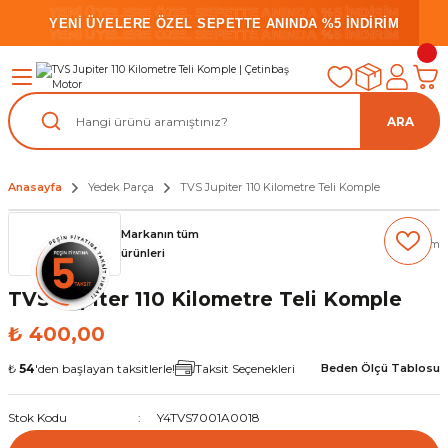
YENİ ÜYELERE ÖZEL SEPETTE ANINDA %5 İNDİRİM
YENİ ÜYELERE ÖZEL SEPETTE ANINDA %5 İNDİRİM
YENİ ÜYELERE ÖZEL SEPETTE ANINDA %5 İNDİRİM
ARA
Anasayfa
Yedek Parça
TVS Jupiter 110 Kilometre Teli Komple
Markanın tüm
(0) Yorum
ürünleri
TVS Jupiter 110 Kilometre Teli Komple
₺ 400,00
₺
54
'den başlayan taksitlerle!
Taksit Seçenekleri
Beden Ölçü Tablosu
Stok Kodu
Y4TVS7001A0018