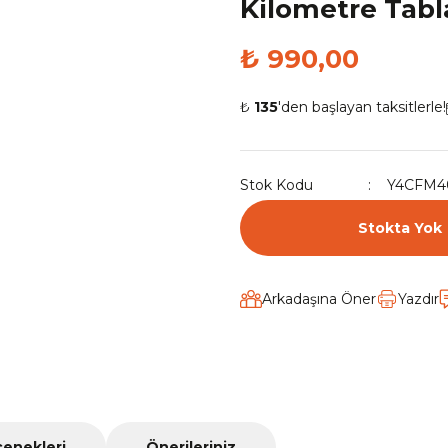
Kilometre Tabl
₺ 990,00
₺
135
'den başlayan taksitlerle!
Stok Kodu
Y4CFM4
Stokta Yok
Arkadaşına Öner
Yazdır
çenekleri
Önerileriniz