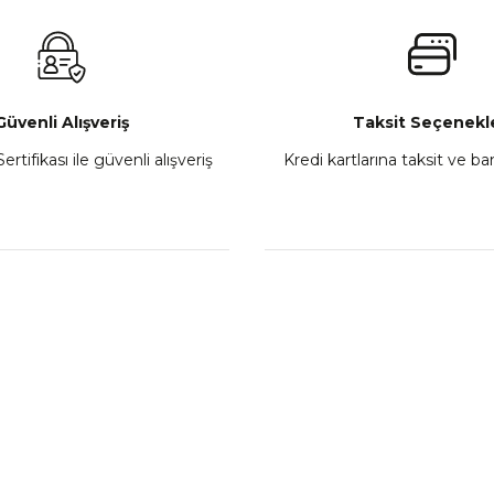
₺ 2.800,00
Gönder
Sepete Ekle
Güvenli Alışveriş
Taksit Seçenekle
ertifikası ile güvenli alışveriş
Kredi kartlarına taksit ve b
howa
TVS Wego Kilit Seti
Mondial Turismo 50 Ka
₺ 1.150,39
₺ 7.060
Sepete Ekle
Sepete
L
KATEGORİLER