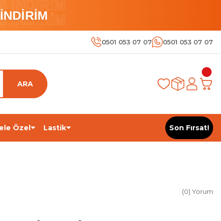
 İNDİRİM
İNDİRİM
 İNDİRİM
0501 053 07 07
0501 053 07 07
ARA
ele Özel
Lastik
Son Fırsat!
(0) Yorum