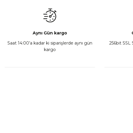
₺ 350,00
Sepete Ekle
Aynı Gün kargo
Saat 14:00’a kadar ki siparişlerde aynı gün
256bit SSL S
kargo
Athena Ön Amortisör Yağ Keçesi Çift Yaylı NOK Kayaba S
₺ 1.600,00
Sepete Ekle
MÜŞTERİ HİZMETLERİ
KURUMSA