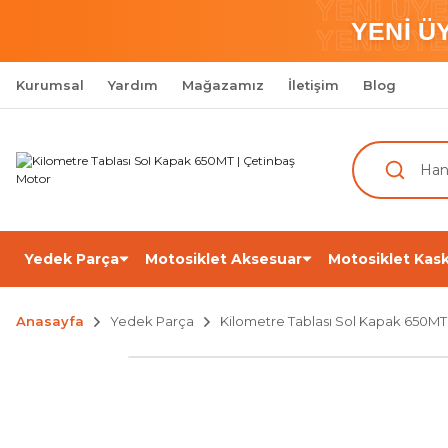
YENİ ÜY
YENİ Ü
YENİ ÜY
Kurumsal
Yardım
Mağazamız
İletişim
Blog
Yedek Parça
Motosiklet Aksesuar
Motosiklet Kask
Anasayfa
Yedek Parça
Kilometre Tablası Sol Kapak 650MT