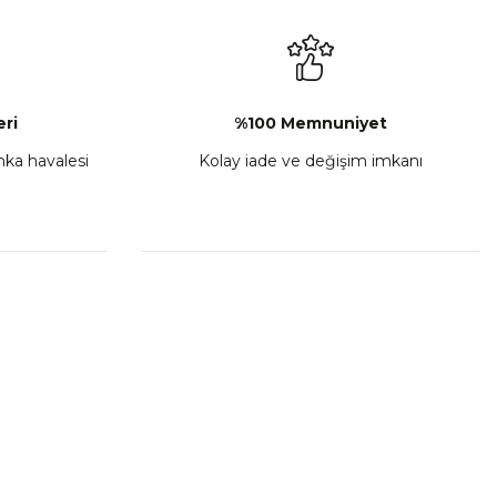
₺ 2.892,73
Sepete Ekle
ri
%100 Memnuniyet
anka havalesi
Kolay iade ve değişim imkanı
porta Seti Sarı
,00
 Ekle
HIZLI BAĞLANTILAR