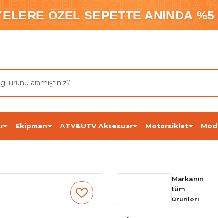
ELERE ÖZEL SEPETTE ANINDA %5
YELERE ÖZEL SEPETTE ANINDA %5 
ELERE ÖZEL SEPETTE ANINDA %5
ı
Ekipman
ATV&UTV Aksesuar
Motorsiklet
Mod
Markanın
tüm
ürünleri