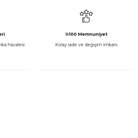
₺ 2.892,73
Sepete Ekle
ri
%100 Memnuniyet
anka havalesi
Kolay iade ve değişim imkanı
porta Seti Sarı
,00
 Ekle
HIZLI BAĞLANTILAR