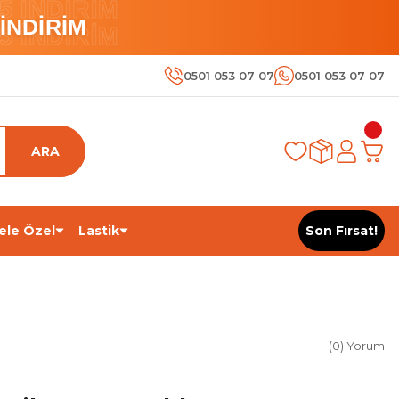
 İNDİRİM
İNDİRİM
 İNDİRİM
0501 053 07 07
0501 053 07 07
ARA
ele Özel
Lastik
Son Fırsat!
(0) Yorum