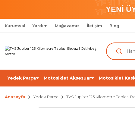
YENİ ÜY
YENİ Ü
YENİ ÜY
Kurumsal
Yardım
Mağazamız
İletişim
Blog
Yedek Parça
Motosiklet Aksesuar
Motosiklet Kask
Anasayfa
Yedek Parça
TVS Jupiter 125 Kilometre Tablası B