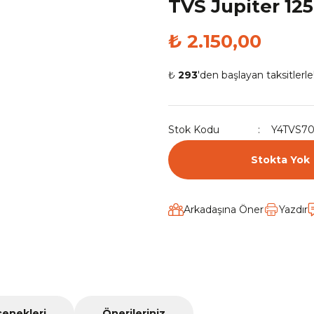
TVS Jupiter 12
₺ 2.150,00
₺
293
'den başlayan taksitlerle
Stok Kodu
Y4TVS7
Stokta Yok
Arkadaşına Öner
Yazdır
çenekleri
Önerileriniz