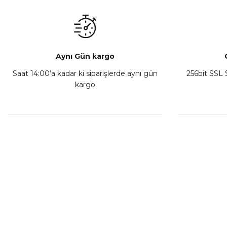
₺ 350,00
Sepete Ekle
Aynı Gün kargo
Saat 14:00’a kadar ki siparişlerde aynı gün
256bit SSL S
kargo
Athena Ön Amortisör Yağ Keçesi Çift Yaylı NOK Kayaba S
₺ 1.600,00
Sepete Ekle
MÜŞTERİ HİZMETLERİ
KURUMSA