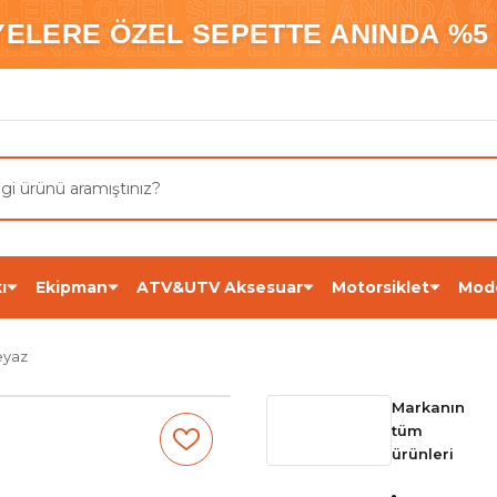
ELERE ÖZEL SEPETTE ANINDA %5
YELERE ÖZEL SEPETTE ANINDA %5 
ELERE ÖZEL SEPETTE ANINDA %5
ı
Ekipman
ATV&UTV Aksesuar
Motorsiklet
Mod
eyaz
Markanın
tüm
ürünleri