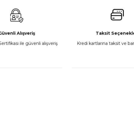
₺ 2.800,00
Gönder
Sepete Ekle
Güvenli Alışveriş
Taksit Seçenekle
ertifikası ile güvenli alışveriş
Kredi kartlarına taksit ve b
howa
TVS Wego Kilit Seti
Mondial Turismo 50 Ka
₺ 1.150,39
₺ 7.060
Sepete Ekle
Sepete
L
KATEGORİLER