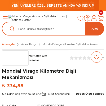
YENİ ÜYELERE ÖZEL SEPETTE ANINDA %5 İNDİRİM
YENİ ÜYELERE ÖZEL SEPETTE ANINDA %5 İNDİRİM
YENİ ÜYELERE ÖZEL SEPETTE ANINDA %5 İNDİRİM
0
ARA
Anasayfa
Yedek Parça
Mondial Virago Kilometre Dişli Mekanizması
Markanın tüm
(0) Yorum
ürünleri
Mondial Virago Kilometre Dişli
Mekanizması
₺ 334,88
₺
46
'den başlayan taksitlerle!
Taksit Seçenekleri
Beden Ölçü Tablosu
Stok Kodu
Y4MON1060A0083