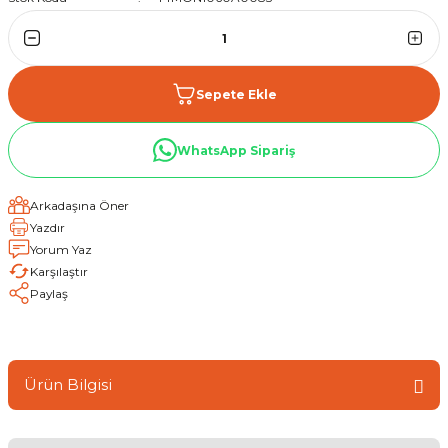
Sepete Ekle
WhatsApp Sipariş
Arkadaşına Öner
Yazdır
Yorum Yaz
Karşılaştır
Paylaş
Ürün Bilgisi