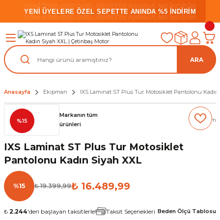
YENİ ÜYELERE ÖZEL SEPETTE ANINDA %5 İNDİRİM
YENİ ÜYELERE ÖZEL SEPETTE ANINDA %5 İNDİRİM
YENİ ÜYELERE ÖZEL SEPETTE ANINDA %5 İNDİRİM
ARA
Anasayfa
Ekipman
IXS Laminat ST Plus Tur Motosiklet Pantolonu Kadın
Markanın tüm
(0) Yorum
%15
ürünleri
IXS Laminat ST Plus Tur Motosiklet
Pantolonu Kadın Siyah XXL
₺ 16.489,99
%15
₺ 19.399,99
₺
2.244
'den başlayan taksitlerle!
Taksit Seçenekleri
Beden Ölçü Tablosu