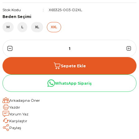
Stok Kodu
X65325-003-D2XL
Beden Seçimi
M
L
XL
XXL
Sepete Ekle
WhatsApp Sipariş
Arkadaşına Öner
Yazdır
Yorum Yaz
Karşılaştır
Paylaş