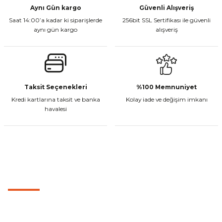
Sepete Ekle
Aynı Gün kargo
Güvenli Alışveriş
Saat 14:00’a kadar ki siparişlerde
256bit SSL Sertifikası ile güvenli
aynı gün kargo
alışveriş
Yeni
Gönder
Vexo Stunt Motosiklet Eldiveni Siyah
Taksit Seçenekleri
%100 Memnuniyet
Kredi kartlarına taksit ve banka
Kolay iade ve değişim imkanı
₺ 1.149,00
havalesi
Sepete Ekle
MÜŞTERİ HİZMETLERİ
Vexo Stunt Motosiklet Eldiveni Kırmızı
0501 053 07 07