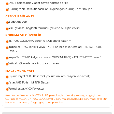
Uyluk bölgesinde 2 adet havalandırma açıklığı
Gümüş renkli reflektif baskılar ile gece görünürlüğü artırılmıştır
CEP VE BAĞLANTI
2 adet dış cep
360° çevresel bağlantı fermuarı (ceketle birleştirilebilir)
KORUMA VE GÜVENLİK
EN17092-3:2020 (AA) sertifikalı, CE onaylı tasarım
impacTec TP-02 (erkek) veya TP-01 (kadın) diz korumaları – EN 1621-1:2012
Level 2
impacTec ETP-03 kalça koruması (X99513-HIP-B1) – EN 1621-1:2012 Level 1
Yüksekliği ayarlanabilir diz korumaları
MALZEME VE YAPI
Dış materyal: %100 Poliamid (poliüretan laminasyon kaplamalı)
Astar: %82 Poliamid, %18 Elastan
Termal astar: %100 Polyester
Anahtar kelimeler: solto-TEX PLUS pantolon, lamine dış kumaş, su geçirmez
touring pantolon, EN17092-3 AA, Level 2 koruma, impacTec diz koruması, reflektif
baskı, termal astar, rüzgar geçirmez pantolon