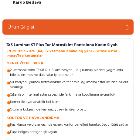
Kargo Bedava
Ürün Bilgisi
IXS Laminat ST Plus Tur Motosiklet Pantolonu Kadın Siyah
EN17092-3:2020 (AA) • 2 katmanlı lamine dış yapı • Termal astar •
impacTec korumalar
GENEL ÖZELLİKLER
2 katmanlı solto-TEX® PLUS laminasyonlu dış kumaş: şiddetli yağmurda
bile su emmez ve dakikalar içinde kurur
Su bariyerli, yüksek nefes alabilir ve ter emici ağ (mesh) astar ile ideal vücut
sıcaklığı
Çıkarılabilir termal astar sayesinde farklı hava koşullarına uygunluk
Kemer ile ayarlanabilir bel kısmı
Oturma bölgesinde kaymaz yüzey (anti-slip patch)
KONFOR VE HAVALANDIRMA
Kasıklarda ve diz arkasında esnek konfor panelleri hareket özgürlüğü sağlar
Paça bölgesinde genişlik ayarı