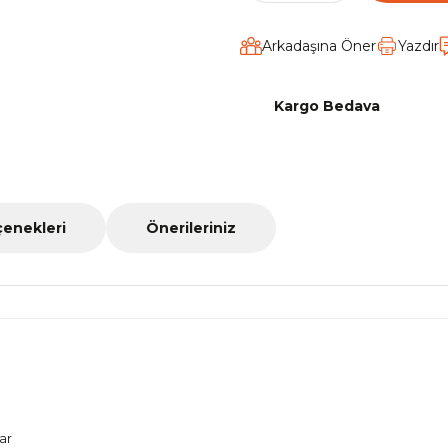
Arkadaşına Öner
Yazdır
Kargo Bedava
çenekleri
Önerileriniz
tar