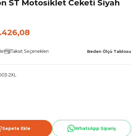
on ST Motosiklet Ceketi Siyah
.426,08
le!
Taksit Seçenekleri
Beden Ölçü Tablosu
003-2XL
Sepete Ekle
WhatsApp Sipariş