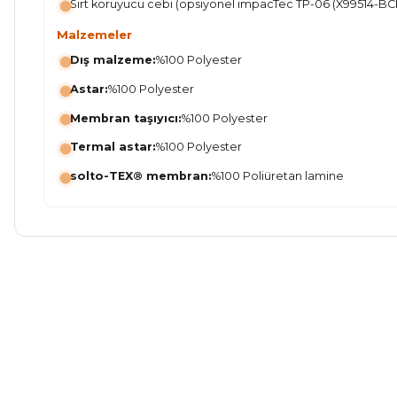
Sırt koruyucu cebi (opsiyonel impacTec TP-06 (X99514-BCK
Malzemeler
Dış malzeme:
%100 Polyester
Astar:
%100 Polyester
Membran taşıyıcı:
%100 Polyester
Termal astar:
%100 Polyester
solto-TEX® membran:
%100 Poliüretan lamine
Bu ürünün fiyat bilgisi, resim, ürün açıklamalarında ve diğer ko
Görüş ve önerileriniz için teşekkür ederiz.
Ürün resmi kalitesiz, bozuk veya görüntülenemiyor.
Ürün açıklamasında eksik bilgiler bulunuyor.
Ürün bilgilerinde hatalar bulunuyor.