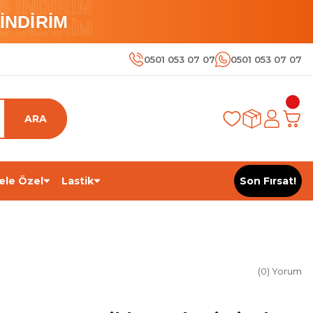
 İNDİRİM
İNDİRİM
 İNDİRİM
0501 053 07 07
0501 053 07 07
ARA
ele Özel
Lastik
Son Fırsat!
(0) Yorum