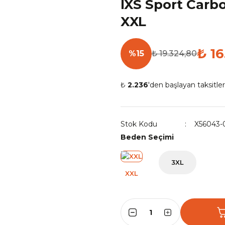
IXS Sport Carb
XXL
₺ 16
%15
₺ 19.324,80
₺
2.236
'den başlayan taksitler
Stok Kodu
X56043-
Beden Seçimi
3XL