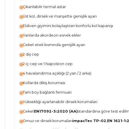
Çıkarılabilir termal astar
Üst kol, dirsek ve manşette genişlik ayarı
Eldiven giyimini kolaylaştıran konforlu kol kapanışı
Yanlarda akordeon esnek ekler
Ceket etek kısmında genişlik ayarı
2 dış cep
2 iç cep ve 1 Napoleon cep
4 havalandırma açıklığı (2 yan / 2 arka)
Kollarda dikiş koruması
Tam boy bağlantı fermuarı
Yüksekliği ayarlanabilir dirsek korumaları
Ceket
EN17092-3:2020 (AA)
standardına göre test edilmi
Omuz ve dirsek korumaları
impacTec TP-02
,
EN 1621-1: