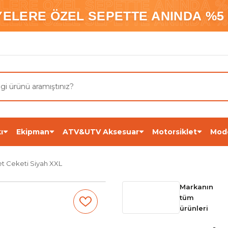
ELERE ÖZEL SEPETTE ANINDA %5
YELERE ÖZEL SEPETTE ANINDA %5 
ELERE ÖZEL SEPETTE ANINDA %5
ı
Ekipman
ATV&UTV Aksesuar
Motorsiklet
Mod
et Ceketi Siyah XXL
Markanın
tüm
ürünleri