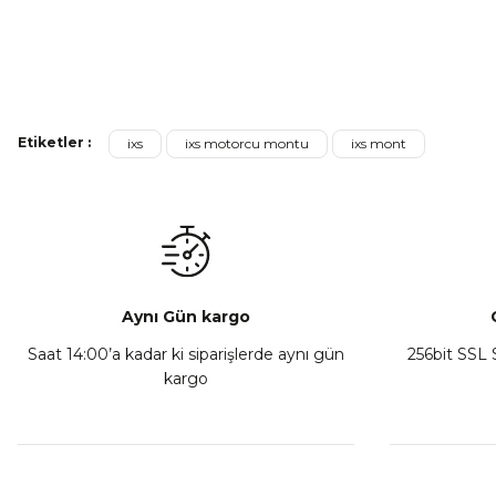
Ürün fiyatı diğer sitelerden daha pahalı.
Bu ürüne benzer farklı alternatifler olmalı.
Yeni
LS2 Blade Air Motosiklet Montu Siyah
LS2 Rookie 
Etiketler :
ixs
ixs motorcu montu
ixs mont
₺ 5.499,00
₺ 1.73
Sepete Ekle
Sepet
Aynı Gün kargo
Saat 14:00’a kadar ki siparişlerde aynı gün
256bit SSL S
%15
%15
kargo
GMS Gear Neo WP Motosiklet Ceketi Siyah
IXS Le
₺ 7.803,00
₺ 9.180,00