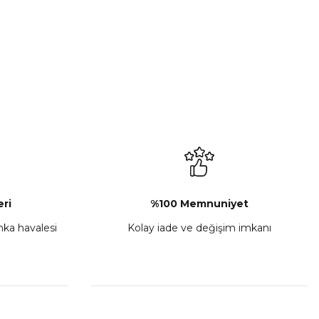
%15
çık Gri
GMS Avon WP Motosiklet Montu Siyah
₺ 6.799,15
₺ 7.999,00
Sepete Ekle
ri
%100 Memnuniyet
anka havalesi
Kolay iade ve değişim imkanı
Gore-Tex Motosiklet Montu Siyah
₺ 22.949,15
999,00