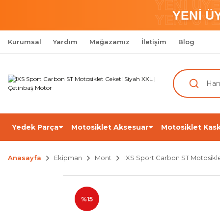
YENİ ÜY
YENİ Ü
YENİ ÜY
Kurumsal
Yardım
Mağazamız
İletişim
Blog
Yedek Parça
Motosiklet Aksesuar
Motosiklet Kask
Anasayfa
Ekipman
Mont
IXS Sport Carbon ST Motosikl
%15