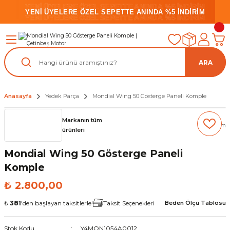
YENİ ÜYELERE ÖZEL SEPETTE ANINDA %5 İNDİRİM
YENİ ÜYELERE ÖZEL SEPETTE ANINDA %5 İNDİRİM
YENİ ÜYELERE ÖZEL SEPETTE ANINDA %5 İNDİRİM
ARA
Anasayfa
Yedek Parça
Mondial Wing 50 Gösterge Paneli Komple
Markanın tüm
(0) Yorum
ürünleri
Mondial Wing 50 Gösterge Paneli
Komple
₺ 2.800,00
₺
381
'den başlayan taksitlerle!
Taksit Seçenekleri
Beden Ölçü Tablosu
Stok Kodu
Y4MON1054A0012