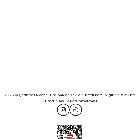
Sepete Ekle
KURUMSAL
Athena Ön Amortisör Yağ Keçesi Çift Yaylı NOK Kayaba Showa
KATEGORİLER
₺ 1.600,00
HIZLI BAĞLANTILAR
Sepete Ekle
2026 © Çetinbaş Motor Tüm hakları saklıdır. Kredi kartı bilgileriniz 256bit
SSL sertifikası ile korunmaktadır.
TVS Wego Kilit Seti
Mondial Turismo 50 Kaporta Seti Sarı
₺ 1.150,39
₺ 7.060,00