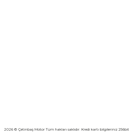
0501 053 07 07
₺ 1.149,00
destek@cetinbasmotor.com
Yeşilova Mah. Aspendos Bulv. No:176/D Kat -2 Muratpaşa/Antalya
Sepete Ekle
KURUMSAL
LS2 Dart 2 Evo Motosiklet Eldiveni Siyah Neon Sarı
KATEGORİLER
₺ 1.399,00
HIZLI BAĞLANTILAR
Sepete Ekle
2026 © Çetinbaş Motor Tüm hakları saklıdır. Kredi kartı bilgileriniz 256bit
LS2 Dart 2 Evo Motosiklet Eldiveni Mavi Neon Sarı