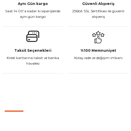
Aynı Gün kargo
Güvenli Alışveriş
Saat 14:00’a kadar ki siparişlerde
256bit SSL Sertifikası ile güvenli
Sepete Ekle
aynı gün kargo
alışveriş
Yeni
Gönder
Vexo Stunt Motosiklet Eldiveni Siyah
Taksit Seçenekleri
%100 Memnuniyet
Kredi kartlarına taksit ve banka
Kolay iade ve değişim imkanı
havalesi
₺ 1.149,00
Sepete Ekle
MÜŞTERİ HİZMETLERİ
Vexo Stunt Motosiklet Eldiveni Kırmızı
0501 053 07 07