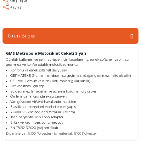
Karşılaştır
Paylaş
Ürün Bilgisi
GMS Metropole Motosiklet Ceketi Siyah
Günlük kullanım ve şehir sürüşleri için tasarlanmış, esnek softshell yapılı, su
geçirmez ve konfor odaklı motosiklet montu.
Konforlu ve esnek softshell dış yüzey
GERMATEX® Z-Liner membran (su geçirmez, rüzgar geçirmez, nefes alabilir)
CE Level 2 omuz ve dirsek korumaları (çıkarılabilir)
Sırt koruması için cep
Su geçirmez fermuarlar ve sıçrama korumalı dış cepler
Ön fermuar arkasında ek su bariyeri
Yan gövdede AirVent havalandırma sistemi
Elastik kol manşetleri ve elastik etek yapısı
YKK® 8VS kısa bağlantı fermuarı (20 cm)
Jean bağlantısı için Loop Adapter
Erkek ve kadın versiyonu mevcut
EN 17092-3:2020 (AA) sertifikalı
Dış materyal: %100 Polyester • İç materyal: %100 Polyester