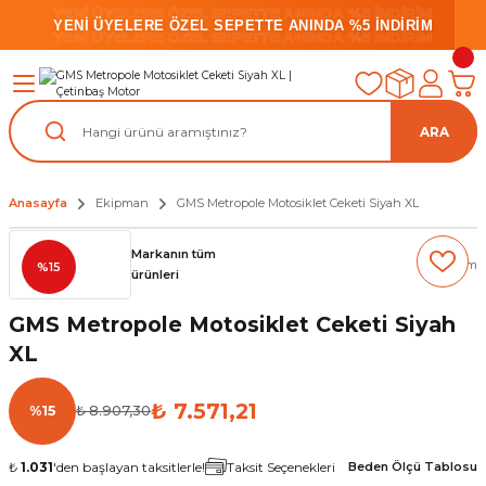
YENİ ÜYELERE ÖZEL SEPETTE ANINDA %5 İNDİRİM
YENİ ÜYELERE ÖZEL SEPETTE ANINDA %5 İNDİRİM
YENİ ÜYELERE ÖZEL SEPETTE ANINDA %5 İNDİRİM
ARA
Anasayfa
Ekipman
GMS Metropole Motosiklet Ceketi Siyah XL
Markanın tüm
(0) Yorum
%15
ürünleri
GMS Metropole Motosiklet Ceketi Siyah
XL
₺ 7.571,21
%15
₺ 8.907,30
₺
1.031
'den başlayan taksitlerle!
Taksit Seçenekleri
Beden Ölçü Tablosu