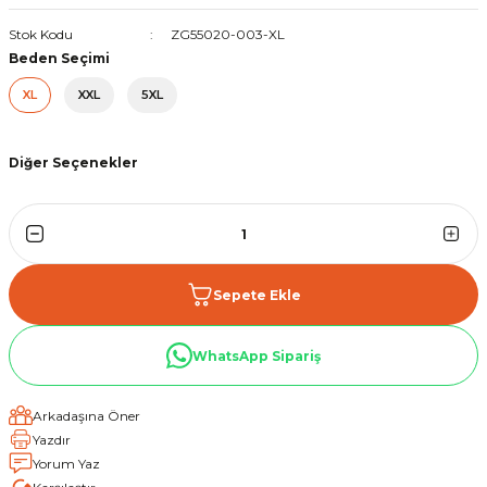
Stok Kodu
ZG55020-003-XL
Beden Seçimi
XL
XXL
5XL
Diğer Seçenekler
GMS Metropole Motosiklet Ceketi Gri
Sepete Ekle
WhatsApp Sipariş
Arkadaşına Öner
Yazdır
Yorum Yaz