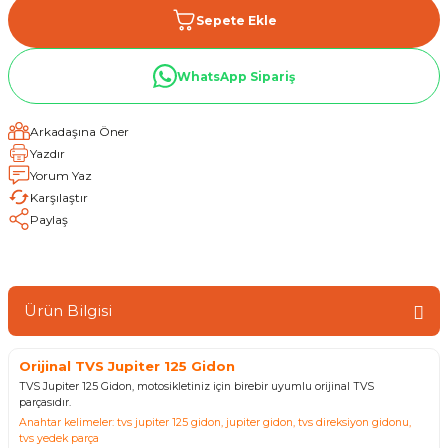
Sepete Ekle
WhatsApp Sipariş
Arkadaşına Öner
Yazdır
Yorum Yaz
Karşılaştır
Paylaş
Ürün Bilgisi
Orijinal TVS Jupiter 125 Gidon
TVS Jupiter 125 Gidon, motosikletiniz için birebir uyumlu orijinal TVS
parçasıdır.
Anahtar kelimeler: tvs jupiter 125 gidon, jupiter gidon, tvs direksiyon gidonu,
tvs yedek parça