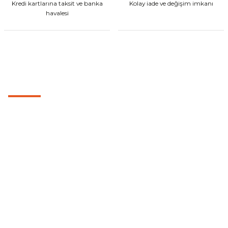
Kredi kartlarına taksit ve banka
Kolay iade ve değişim imkanı
havalesi
MÜŞTERİ HİZMETLERİ
0501 053 07 07
0501 053 07 07
destek@cetinbasmotor.com
Yeşilova Mah. Aspendos Bulv. No:176/D Kat -2 Muratpaşa/Antalya
KURUMSAL