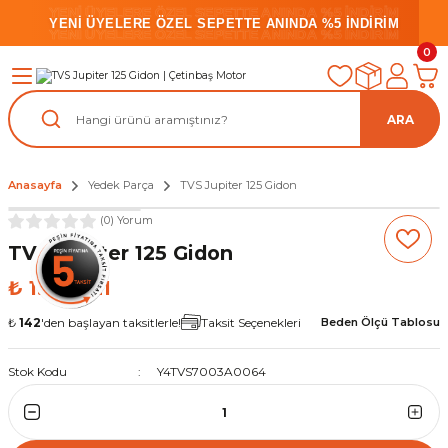
YENİ ÜYELERE ÖZEL SEPETTE ANINDA %5 İNDİRİM
YENİ ÜYELERE ÖZEL SEPETTE ANINDA %5 İNDİRİM
YENİ ÜYELERE ÖZEL SEPETTE ANINDA %5 İNDİRİM
0
ARA
Anasayfa
Yedek Parça
TVS Jupiter 125 Gidon
(0) Yorum
TVS Jupiter 125 Gidon
₺ 1.040,21
₺
142
'den başlayan taksitlerle!
Taksit Seçenekleri
Beden Ölçü Tablosu
Stok Kodu
Y4TVS7003A0064