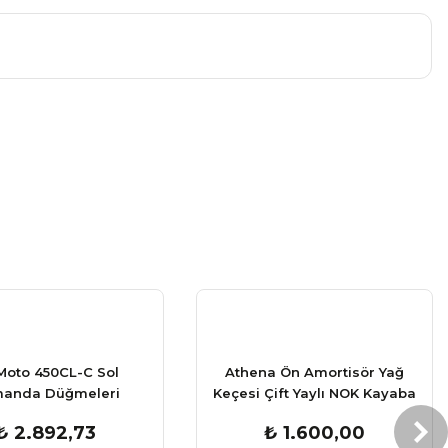
a iletebilirsiniz.
Moto 450CL-C Sol
Athena Ön Amortisör Yağ
anda Düğmeleri
Keçesi Çift Yaylı NOK Kayaba
Komple
Showa
₺ 2.892,73
₺ 1.600,00