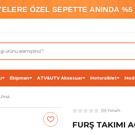
ELERE ÖZEL SEPETTE ANINDA %5
YELERE ÖZEL SEPETTE ANINDA %5 
ELERE ÖZEL SEPETTE ANINDA %5
ı
Ekipman
ATV&UTV Aksesuar
Motorsiklet
Mod
ALPHA
(0) Yorum
FURŞ TAKIMI 