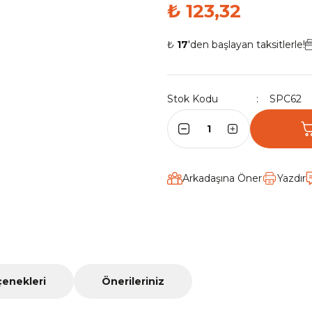
₺ 123,32
₺
17
'den başlayan taksitlerle!
Stok Kodu
SPC62
Arkadaşına Öner
Yazdır
çenekleri
Önerileriniz