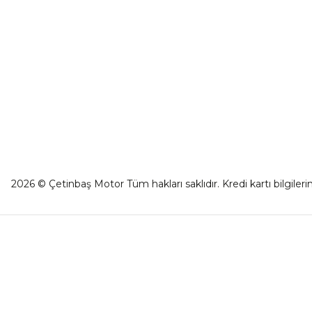
Kargo Takibi
Yeşilova Mah. Aspendos Bulv. No:176/D
Kat -2 Muratpaşa/Antalya
2026 © Çetinbaş Motor Tüm hakları saklıdır. Kredi kartı bilgilerin