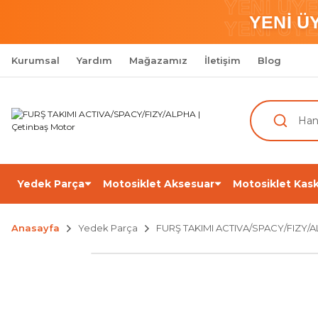
YENİ ÜY
YENİ Ü
YENİ ÜY
Kurumsal
Yardım
Mağazamız
İletişim
Blog
Yedek Parça
Motosiklet Aksesuar
Motosiklet Kask
Anasayfa
Yedek Parça
FURŞ TAKIMI ACTIVA/SPACY/FIZY/