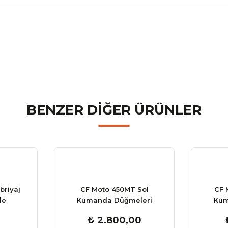
nularda yetersiz gördüğünüz noktaları öneri formunu kullanarak tarafımız
Bu ürüne ilk yorumu siz yapın!
BENZER DİĞER ÜRÜNLER
Yorum Yaz
briyaj
CF Moto 450MT Sol
CF 
le
Kumanda Düğmeleri
Kum
Komple
₺ 2.800,00
Gönder