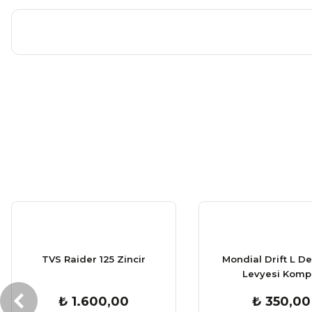
Bu ürünün fiyat bilgisi, resim, ürün açıklamalarında ve diğer ko
Görüş ve önerileriniz için teşekkür ederiz.
Ürün resmi kalitesiz, bozuk veya görüntülenemiyor.
Ürün açıklamasında eksik bilgiler bulunuyor.
Ürün bilgilerinde hatalar bulunuyor.
Ürün fiyatı diğer sitelerden daha pahalı.
Bu ürüne benzer farklı alternatifler olmalı.
TVS Raider 125 Zincir
Mondial Drift L De
Levyesi Komp
₺ 1.600,00
₺ 350,00