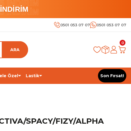
 İNDİRİM
İNDİRİM
 İNDİRİM
0501 053 07 07
0501 053 07 07
0
ARA
ele Özel
Lastik
Son Fırsat!
ACTIVA/SPACY/FIZY/ALPHA