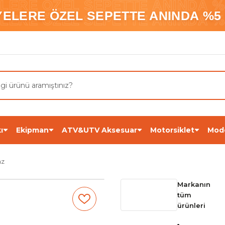
ELERE ÖZEL SEPETTE ANINDA %5
YELERE ÖZEL SEPETTE ANINDA %5 
ELERE ÖZEL SEPETTE ANINDA %5
ı
Ekipman
ATV&UTV Aksesuar
Motorsiklet
Mod
az
Markanın
tüm
ürünleri