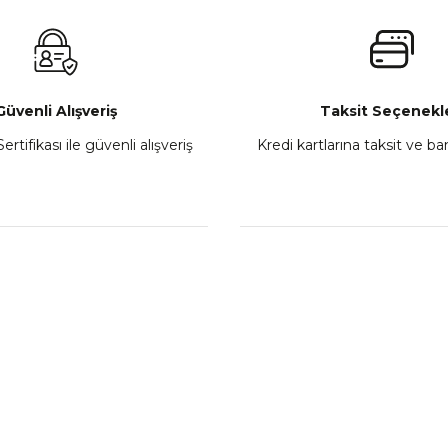
₺ 2.800,00
Gönder
Sepete Ekle
Güvenli Alışveriş
Taksit Seçenekle
ertifikası ile güvenli alışveriş
Kredi kartlarına taksit ve b
howa
TVS Wego Kilit Seti
Mondial Turismo 50 Ka
₺ 1.150,39
₺ 7.060
Sepete Ekle
Sepete
L
KATEGORİLER