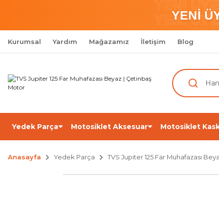
YENİ ÜY
YENİ Ü
YENİ ÜY
Kurumsal
Yardım
Mağazamız
İletişim
Blog
Yedek Parça
Motosiklet Aksesuar
Motosiklet Kask
Anasayfa
Yedek Parça
TVS Jupiter 125 Far Muhafazası Bey