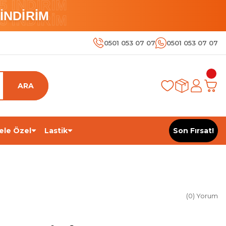
 İNDİRİM
İNDİRİM
 İNDİRİM
0501 053 07 07
0501 053 07 07
ARA
ele Özel
Lastik
Son Fırsat!
(0) Yorum