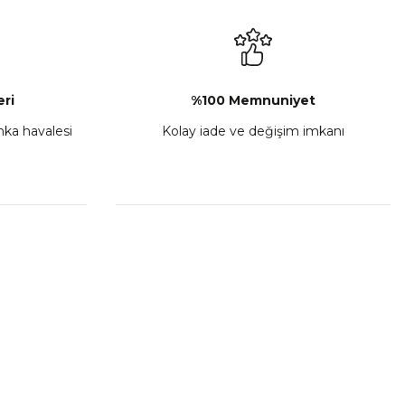
₺ 2.892,73
Sepete Ekle
ri
%100 Memnuniyet
anka havalesi
Kolay iade ve değişim imkanı
porta Seti Sarı
,00
 Ekle
HIZLI BAĞLANTILAR