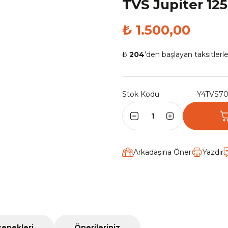
TVS Jupiter 12
₺ 1.500,00
₺
204
'den başlayan taksitlerle
Stok Kodu
Y4TVS7
Arkadaşına Öner
Yazdır
çenekleri
Önerileriniz