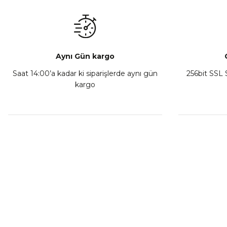
₺ 350,00
Sepete Ekle
Aynı Gün kargo
Saat 14:00’a kadar ki siparişlerde aynı gün
256bit SSL S
kargo
Athena Ön Amortisör Yağ Keçesi Çift Yaylı NOK Kayaba S
₺ 1.600,00
Sepete Ekle
MÜŞTERİ HİZMETLERİ
KURUMSA