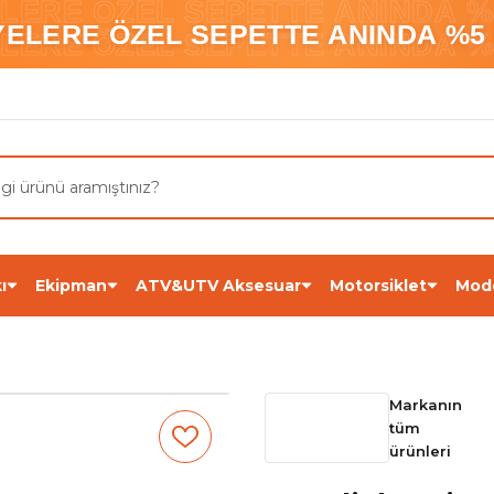
ELERE ÖZEL SEPETTE ANINDA %5
YELERE ÖZEL SEPETTE ANINDA %5 
ELERE ÖZEL SEPETTE ANINDA %5
ı
Ekipman
ATV&UTV Aksesuar
Motorsiklet
Mod
Markanın
tüm
ürünleri