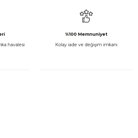
₺ 2.892,73
Sepete Ekle
ri
%100 Memnuniyet
anka havalesi
Kolay iade ve değişim imkanı
porta Seti Sarı
,00
 Ekle
HIZLI BAĞLANTILAR