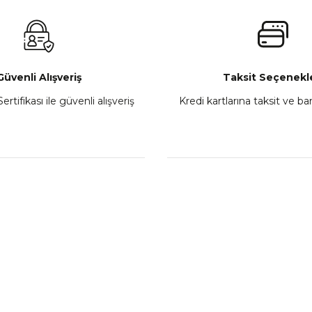
₺ 2.800,00
Gönder
Sepete Ekle
Güvenli Alışveriş
Taksit Seçenekle
ertifikası ile güvenli alışveriş
Kredi kartlarına taksit ve b
howa
TVS Wego Kilit Seti
Mondial Turismo 50 Ka
₺ 1.150,39
₺ 7.060
Sepete Ekle
Sepete
L
KATEGORİLER