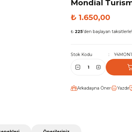
Mondial Turis
₺ 1.650,00
₺
225
'den başlayan taksitlerle
Stok Kodu
Y4MON1
Arkadaşına Öner
Yazdır
çenekleri
Önerileriniz