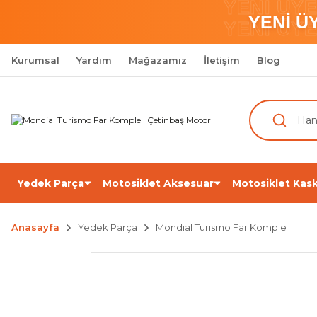
YENİ ÜY
YENİ Ü
YENİ ÜY
Kurumsal
Yardım
Mağazamız
İletişim
Blog
Yedek Parça
Motosiklet Aksesuar
Motosiklet Kask
Anasayfa
Yedek Parça
Mondial Turismo Far Komple