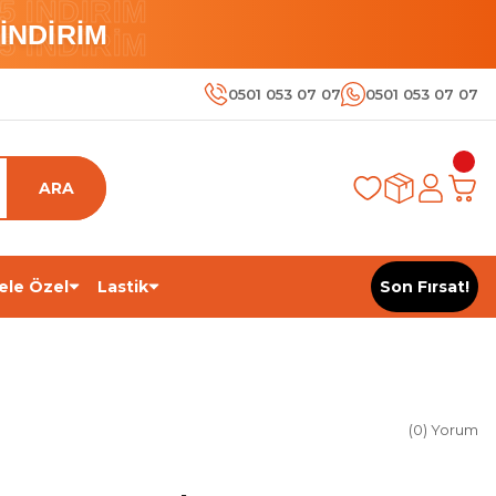
 İNDİRİM
İNDİRİM
 İNDİRİM
0501 053 07 07
0501 053 07 07
ARA
ele Özel
Lastik
Son Fırsat!
(0) Yorum