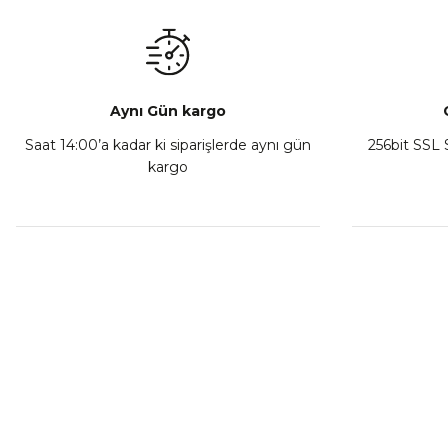
₺ 350,00
Sepete Ekle
Aynı Gün kargo
Saat 14:00’a kadar ki siparişlerde aynı gün
256bit SSL S
kargo
Athena Ön Amortisör Yağ Keçesi Çift Yaylı NOK Kayaba S
₺ 1.600,00
Sepete Ekle
MÜŞTERİ HİZMETLERİ
KURUMSA