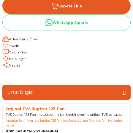
Sepete Ekle
WhatsApp Sipariş
Arkadaşına Öner
Yazdır
Yorum Yaz
Karşılaştır
Paylaş
Ürün Bilgisi
Orijinal TVS Jupiter 125 Fan
TVS Jupiter 125 Fan, motosikletiniz için birebir uyumlu orijinal TVS parçasıdır.
Anahtar kelimeler: tvs jupiter 125 fan, jupiter soğutma fanı, tvs fan, tvs yedek
parça
Ürün Kodu: Y4TVS7003A0041