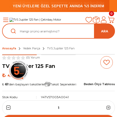
YENİ ÜYELERE ÖZEL SEPETTE ANINDA %5 İNDİRİM
YENİ ÜYELERE ÖZEL SEPETTE ANINDA %5 İNDİRİM
YENİ ÜYELERE ÖZEL SEPETTE ANINDA %5 İNDİRİM
0
ARA
Anasayfa
Yedek Parça
TVS Jupiter 125 Fan
(0) Yorum
TVS Jupiter 125 Fan
₺ 450,00
₺
61
'den başlayan taksitlerle!
Taksit Seçenekleri
Beden Ölçü Tablosu
Stok Kodu
Y4TVS7003A0041