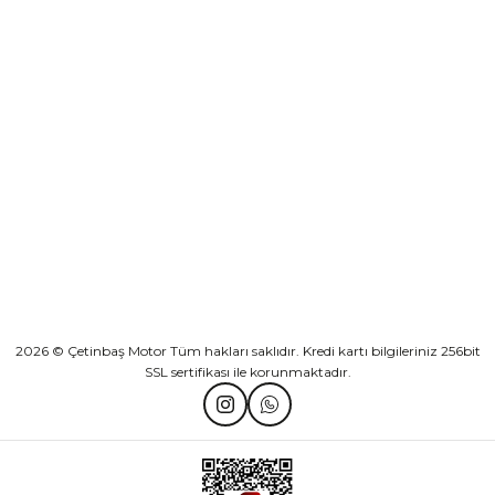
Sepete Ekle
KURUMSAL
Athena Ön Amortisör Yağ Keçesi Çift Yaylı NOK Kayaba Showa
KATEGORİLER
₺ 1.600,00
HIZLI BAĞLANTILAR
Sepete Ekle
2026 © Çetinbaş Motor Tüm hakları saklıdır. Kredi kartı bilgileriniz 256bit
SSL sertifikası ile korunmaktadır.
TVS Wego Kilit Seti
Mondial Turismo 50 Kaporta Seti Sarı