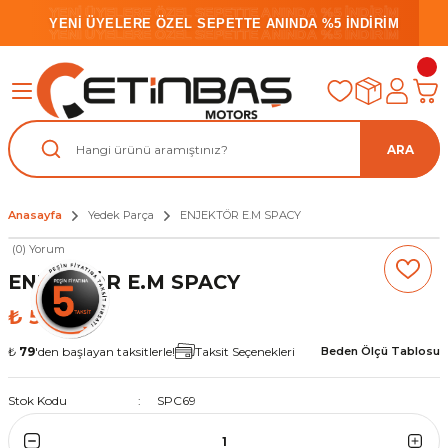
YENİ ÜYELERE ÖZEL SEPETTE ANINDA %5 İNDİRİM
YENİ ÜYELERE ÖZEL SEPETTE ANINDA %5 İNDİRİM
YENİ ÜYELERE ÖZEL SEPETTE ANINDA %5 İNDİRİM
ARA
Anasayfa
Yedek Parça
ENJEKTÖR E.M SPACY
(0) Yorum
ENJEKTÖR E.M SPACY
₺ 577,15
₺
79
'den başlayan taksitlerle!
Taksit Seçenekleri
Beden Ölçü Tablosu
Stok Kodu
SPC69