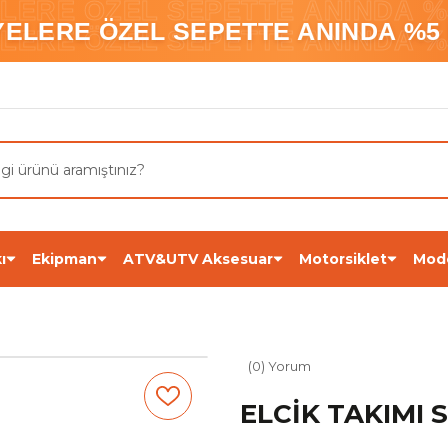
ELERE ÖZEL SEPETTE ANINDA %5
YELERE ÖZEL SEPETTE ANINDA %5 
ELERE ÖZEL SEPETTE ANINDA %5
ı
Ekipman
ATV&UTV Aksesuar
Motorsiklet
Mod
(0) Yorum
ELCİK TAKIMI 