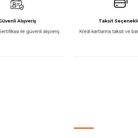
Sepete Ekle
Güvenli Alışveriş
Taksit Seçenekle
ertifikası ile güvenli alışveriş
Kredi kartlarına taksit ve b
howa
TVS Wego Kilit Seti
Mondial Turismo 50 Ka
₺ 1.150,39
₺ 7.060
Sepete Ekle
Sepete
L
KATEGORİLER