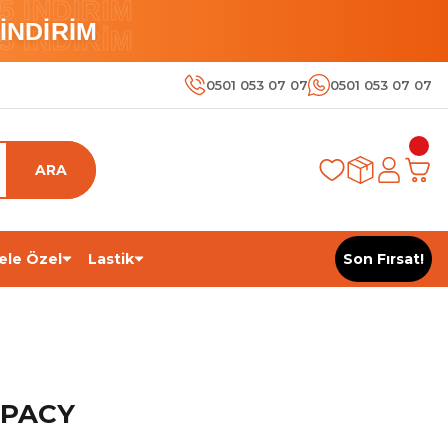
 İNDİRİM
İNDİRİM
 İNDİRİM
0501 053 07 07
0501 053 07 07
ARA
ele Özel
Lastik
Son Fırsat!
SPACY