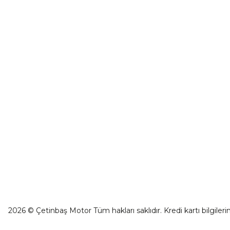
CF Moto 675SR-R Ön Panel Sol Dekor Kapak Mavi
İletişim
0501 053 07 07
₺ 90,81
İletişim For
0501 053 07 07
Havale Bild
destek@cetinbasmotor.com
Sepete Ekle
Kargo Takibi
Yeşilova Mah. Aspendos Bulv. No:176/D
Kat -2 Muratpaşa/Antalya
CF Moto 675SR-R Far Muhafazası Sol Alt
₺ 1.289,50
Sepete Ekle
2026 © Çetinbaş Motor Tüm hakları saklıdır. Kredi kartı bilgilerin