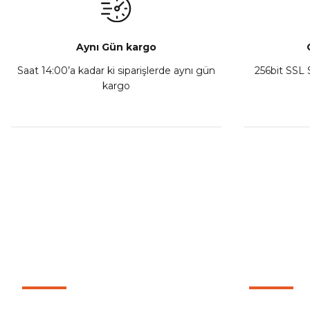
Sepete Ekle
Aynı Gün kargo
Saat 14:00’a kadar ki siparişlerde aynı gün
256bit SSL S
kargo
Athena Ön Amortisör Yağ Keçesi Çift Yaylı NOK Kayaba S
₺ 1.600,00
Sepete Ekle
MÜŞTERİ HİZMETLERİ
KURUMSA