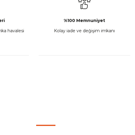
Sepete Ekle
ri
%100 Memnuniyet
anka havalesi
Kolay iade ve değişim imkanı
porta Seti Sarı
,00
 Ekle
HIZLI BAĞLANTILAR