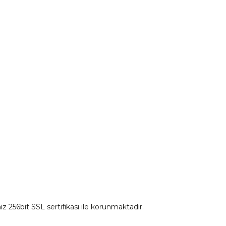
CF Moto 675SR-R Ön Panel Sol Dekor Kapak Kırmızı
CF 
Motorcu Kaskları
mu
₺ 90,81
Aksesuar Ürünleri
irim Formu
Eldiven Çeşitleri
Sepete Ekle
İnterkom
Mont
iz 256bit SSL sertifikası ile korunmaktadır.