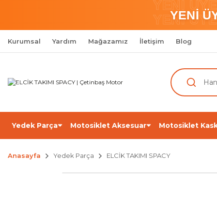
YENİ ÜY
YENİ Ü
YENİ ÜY
Kurumsal
Yardım
Mağazamız
İletişim
Blog
Yedek Parça
Motosiklet Aksesuar
Motosiklet Kask
Anasayfa
Yedek Parça
ELCİK TAKIMI SPACY