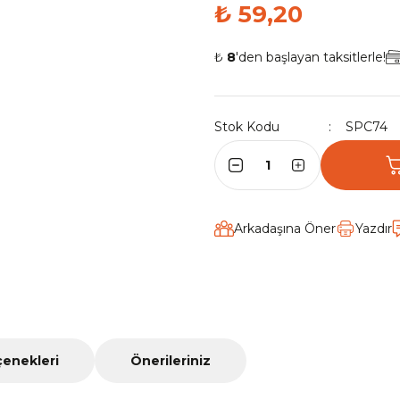
₺ 59,20
₺
8
'den başlayan taksitlerle!
Stok Kodu
SPC74
Arkadaşına Öner
Yazdır
çenekleri
Önerileriniz