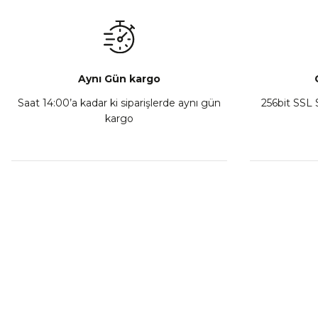
₺ 350,00
Sepete Ekle
Aynı Gün kargo
Saat 14:00’a kadar ki siparişlerde aynı gün
256bit SSL S
kargo
Athena Ön Amortisör Yağ Keçesi Çift Yaylı NOK Kayaba S
₺ 1.600,00
Sepete Ekle
MÜŞTERİ HİZMETLERİ
KURUMSA