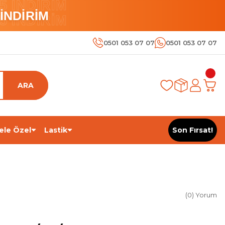
 İNDİRİM
İNDİRİM
 İNDİRİM
0501 053 07 07
0501 053 07 07
ARA
ele Özel
Lastik
Son Fırsat!
(0) Yorum