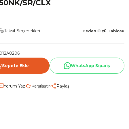
250NK/SR/CLX
Taksit Seçenekleri
Beden Ölçü Tablosu
012A0206
Sepete Ekle
WhatsApp Sipariş
Yorum Yaz
Karşılaştır
Paylaş