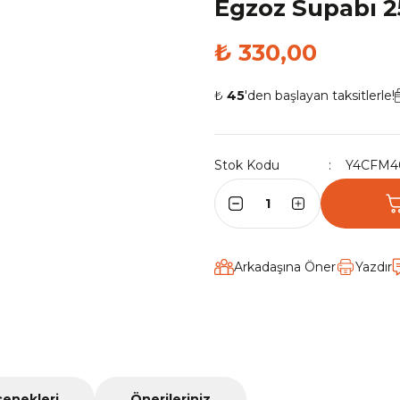
Egzoz Supabı 
₺ 330,00
₺
45
'den başlayan taksitlerle!
Stok Kodu
Y4CFM4
Arkadaşına Öner
Yazdır
çenekleri
Önerileriniz