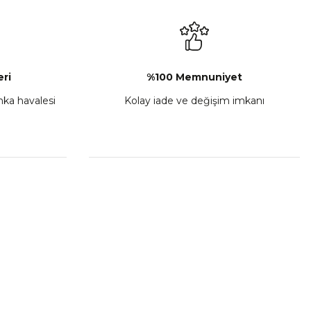
₺ 2.892,73
Sepete Ekle
ri
%100 Memnuniyet
anka havalesi
Kolay iade ve değişim imkanı
porta Seti Sarı
,00
 Ekle
HIZLI BAĞLANTILAR