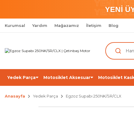
YENİ ÜY
YENİ Ü
YENİ ÜY
Kurumsal
Yardım
Mağazamız
İletişim
Blog
Yedek Parça
Motosiklet Aksesuar
Motosiklet Kask
Anasayfa
Yedek Parça
Egzoz Supabı 250NK/SR/CLX