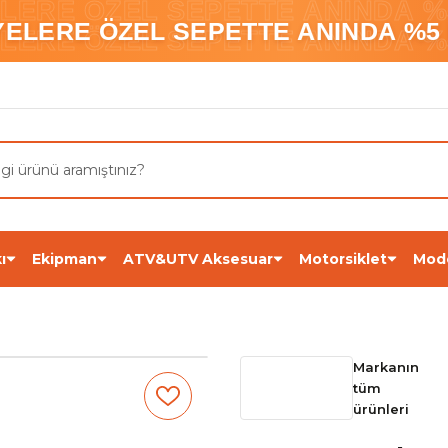
ELERE ÖZEL SEPETTE ANINDA %5
YELERE ÖZEL SEPETTE ANINDA %5 
ELERE ÖZEL SEPETTE ANINDA %5
ı
Ekipman
ATV&UTV Aksesuar
Motorsiklet
Mod
Markanın
tüm
ürünleri