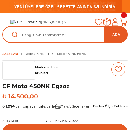
YENİ ÜYELERE ÖZEL SEPETTE ANINDA %5 İNDİRİM
YENİ ÜYELERE ÖZEL SEPETTE ANINDA %5 İNDİRİM
YENİ ÜYELERE ÖZEL SEPETTE ANINDA %5 İNDİRİM
ARA
Anasayfa
Yedek Parça
CF Moto 450NK Egzoz
Markanın tüm
(0) Yorum
ürünleri
CF Moto 450NK Egzoz
₺ 14.500,00
₺
1.974
'den başlayan taksitlerle!
Taksit Seçenekleri
Beden Ölçü Tablosu
Stok Kodu
Y4CFM4053A0022