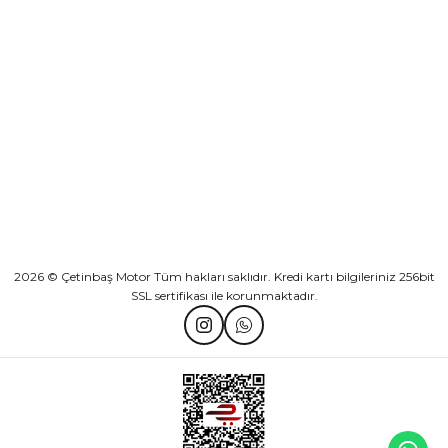
KURUMSAL
Athena Ön Amortisör Yağ Keçesi Çift Yaylı NOK Kayaba Showa
KATEGORİLER
₺ 1.600,00
HIZLI BAĞLANTILAR
Sepete Ekle
2026 © Çetinbaş Motor Tüm hakları saklıdır. Kredi kartı bilgileriniz 256bit
SSL sertifikası ile korunmaktadır.
TVS Wego Kilit Seti
Mondial Turismo 50 Kaporta Seti Sarı
₺ 1.150,39
₺ 7.060,00