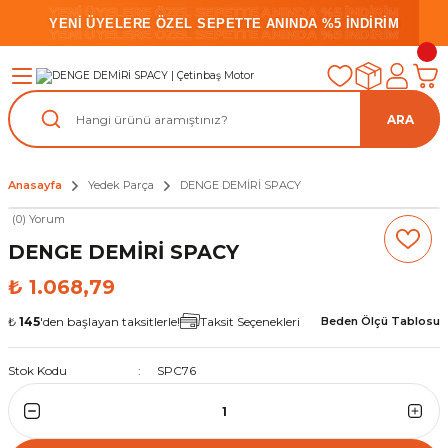
YENİ ÜYELERE ÖZEL SEPETTE ANINDA %5 İNDİRİM
YENİ ÜYELERE ÖZEL SEPETTE ANINDA %5 İNDİRİM
YENİ ÜYELERE ÖZEL SEPETTE ANINDA %5 İNDİRİM
ARA
Anasayfa
Yedek Parça
DENGE DEMİRİ SPACY
(0) Yorum
DENGE DEMİRİ SPACY
₺ 1.068,79
₺
145
'den başlayan taksitlerle!
Taksit Seçenekleri
Beden Ölçü Tablosu
Stok Kodu
SPC76