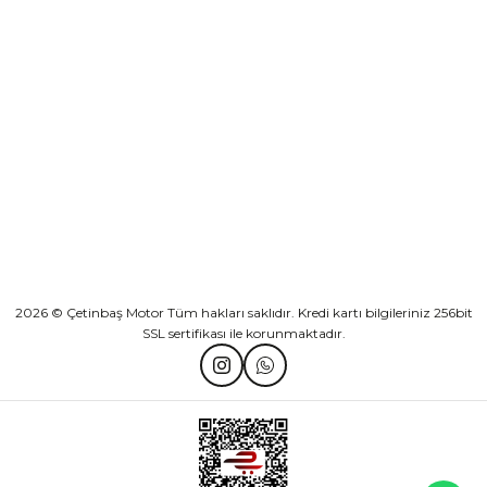
KURUMSAL
Athena Ön Amortisör Yağ Keçesi Çift Yaylı NOK Kayaba Showa
KATEGORİLER
₺ 1.600,00
HIZLI BAĞLANTILAR
Sepete Ekle
2026 © Çetinbaş Motor Tüm hakları saklıdır. Kredi kartı bilgileriniz 256bit
SSL sertifikası ile korunmaktadır.
TVS Wego Kilit Seti
Mondial Turismo 50 Kaporta Seti Sarı
₺ 1.150,39
₺ 7.060,00