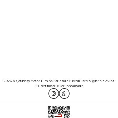
Sepete Ekle
KURUMSAL
Athena Ön Amortisör Yağ Keçesi Çift Yaylı NOK Kayaba Showa
KATEGORİLER
₺ 1.600,00
HIZLI BAĞLANTILAR
Sepete Ekle
2026 © Çetinbaş Motor Tüm hakları saklıdır. Kredi kartı bilgileriniz 256bit
SSL sertifikası ile korunmaktadır.
TVS Wego Kilit Seti
Mondial Turismo 50 Kaporta Seti Sarı
₺ 1.150,39
₺ 7.060,00