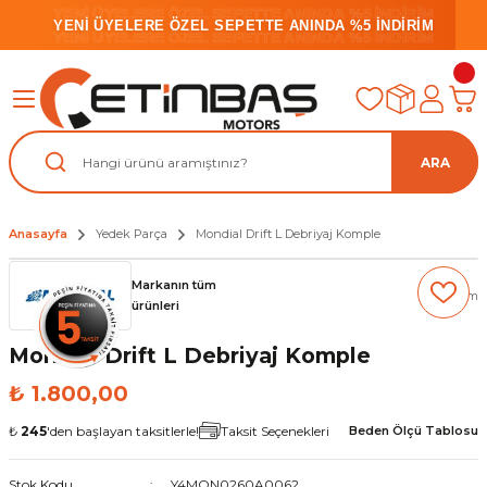
YENİ ÜYELERE ÖZEL SEPETTE ANINDA %5 İNDİRİM
YENİ ÜYELERE ÖZEL SEPETTE ANINDA %5 İNDİRİM
YENİ ÜYELERE ÖZEL SEPETTE ANINDA %5 İNDİRİM
ARA
Anasayfa
Yedek Parça
Mondial Drift L Debriyaj Komple
Markanın tüm
(0) Yorum
ürünleri
Mondial Drift L Debriyaj Komple
₺ 1.800,00
₺
245
'den başlayan taksitlerle!
Taksit Seçenekleri
Beden Ölçü Tablosu
Stok Kodu
Y4MON0260A0062