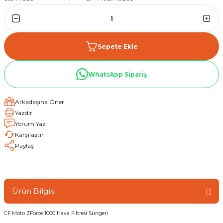
Sepete Ekle
WhatsApp Sipariş
Arkadaşına Öner
Yazdır
Yorum Yaz
Karşılaştır
Paylaş
Ürün Bilgisi
CF Moto ZForce 1000 Hava Filtresi Süngeri