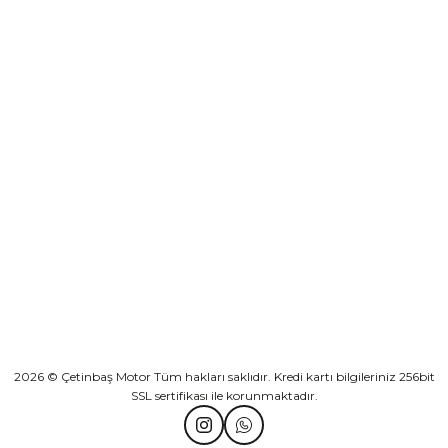
₺ 2.892,73
Yeşilova Mah. Aspendos Bulv. No:176/D Kat -2 Muratpaşa/Antalya
Sepete Ekle
KURUMSAL
Athena Ön Amortisör Yağ Keçesi Çift Yaylı NOK Kayaba Showa
KATEGORİLER
₺ 1.600,00
HIZLI BAĞLANTILAR
Sepete Ekle
2026 © Çetinbaş Motor Tüm hakları saklıdır. Kredi kartı bilgileriniz 256bit
SSL sertifikası ile korunmaktadır.
TVS Wego Kilit Seti
Mondial Turismo 50 Kaporta Seti Sarı