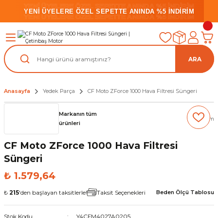
YENİ ÜYELERE ÖZEL SEPETTE ANINDA %5 İNDİRİM
YENİ ÜYELERE ÖZEL SEPETTE ANINDA %5 İNDİRİM
YENİ ÜYELERE ÖZEL SEPETTE ANINDA %5 İNDİRİM
ARA
Anasayfa
Yedek Parça
CF Moto ZForce 1000 Hava Filtresi Süngeri
Markanın tüm
(0) Yorum
ürünleri
CF Moto ZForce 1000 Hava Filtresi
Süngeri
₺ 1.579,64
₺
215
'den başlayan taksitlerle!
Taksit Seçenekleri
Beden Ölçü Tablosu
Stok Kodu
Y4CFM4027A0205