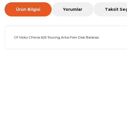
Ürün Bilgisi
Yorumlar
Taksit Se
CF Moto CForce 625 Touring Arka Fren Disk Balatası
Bu ürünün fiyat bilgisi, resim, ürün açıklamalarında ve diğer ko
Görüş ve önerileriniz için teşekkür ederiz.
Ürün resmi kalitesiz, bozuk veya görüntülenemiyor.
Ürün açıklamasında eksik bilgiler bulunuyor.
Ürün bilgilerinde hatalar bulunuyor.
Ürün fiyatı diğer sitelerden daha pahalı.
Bu ürüne benzer farklı alternatifler olmalı.