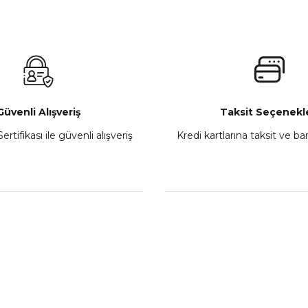
 450MT Sol Kumanda Düğmeleri Komple
CF Moto 450C
₺ 2.800,00
Gönder
Sepete Ekle
Güvenli Alışveriş
Taksit Seçenekle
ertifikası ile güvenli alışveriş
Kredi kartlarına taksit ve b
howa
TVS Wego Kilit Seti
Mondial Turismo 50 Ka
₺ 1.150,39
₺ 7.060
Sepete Ekle
Sepete