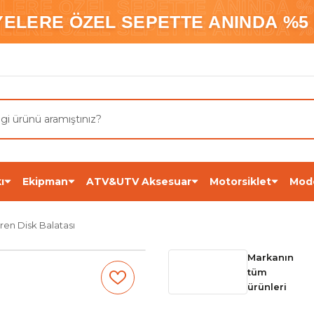
ELERE ÖZEL SEPETTE ANINDA %5
YELERE ÖZEL SEPETTE ANINDA %5 
ELERE ÖZEL SEPETTE ANINDA %5
ı
Ekipman
ATV&UTV Aksesuar
Motorsiklet
Mod
en Disk Balatası
Markanın
tüm
ürünleri