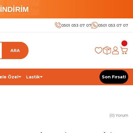
 İNDİRİM
İNDİRİM
 İNDİRİM
0501 053 07 07
0501 053 07 07
ARA
ele Özel
Lastik
Son Fırsat!
(0) Yorum