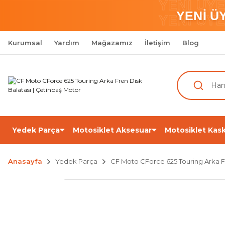
YENİ ÜY
YENİ Ü
YENİ ÜY
Kurumsal
Yardım
Mağazamız
İletişim
Blog
Yedek Parça
Motosiklet Aksesuar
Motosiklet Kask
Anasayfa
Yedek Parça
CF Moto CForce 625 Touring Arka Fr