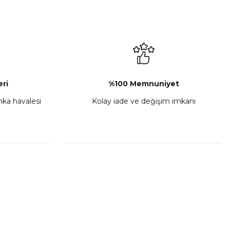
L-C Sol Kumanda Düğmeleri Komple
₺ 2.892,73
Sepete Ekle
ri
%100 Memnuniyet
anka havalesi
Kolay iade ve değişim imkanı
porta Seti Sarı
,00
 Ekle