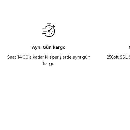
Mondial Drift L Debriyaj Levyesi Komple
CF Moto
₺ 350,00
Sepete Ekle
Aynı Gün kargo
Saat 14:00’a kadar ki siparişlerde aynı gün
256bit SSL S
kargo
Athena Ön Amortisör Yağ Keçesi Çift Yaylı NOK Kayaba S
₺ 1.600,00
Sepete Ekle