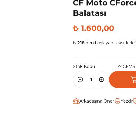
CF Moto CForce
Balatası
₺ 1.600,00
₺
218
'den başlayan taksitlerle!
Stok Kodu
Y4CFM4
Arkadaşına Öner
Yazdır