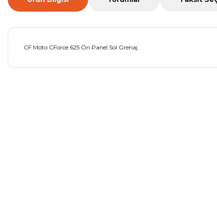
CF Moto CForce 625 Ön Panel Sol Grenaj
Bu ürünün fiyat bilgisi, resim, ürün açıklamalarında ve diğer ko
Görüş ve önerileriniz için teşekkür ederiz.
Ürün resmi kalitesiz, bozuk veya görüntülenemiyor.
Ürün açıklamasında eksik bilgiler bulunuyor.
Ürün bilgilerinde hatalar bulunuyor.
Ürün fiyatı diğer sitelerden daha pahalı.
Bu ürüne benzer farklı alternatifler olmalı.
Mondial Drift L Debriyaj Levyesi Komple
CF Moto