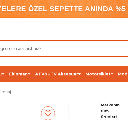
ELERE ÖZEL SEPETTE ANINDA %5
YELERE ÖZEL SEPETTE ANINDA %5 
ELERE ÖZEL SEPETTE ANINDA %5
ı
Ekipman
ATV&UTV Aksesuar
Motorsiklet
Mod
Grenaj
Markanın
tüm
ürünleri