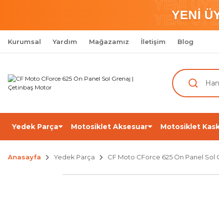
YENİ ÜY
YENİ Ü
YENİ ÜY
Kurumsal
Yardım
Mağazamız
İletişim
Blog
Yedek Parça
Motosiklet Aksesuar
Motosiklet Kask
Anasayfa
Yedek Parça
CF Moto CForce 625 Ön Panel Sol 