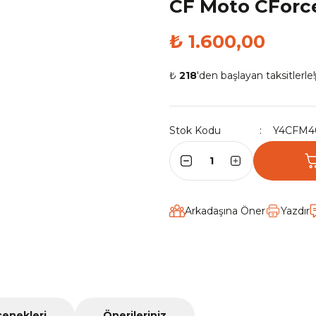
CF Moto CForce
₺ 1.600,00
₺
218
'den başlayan taksitlerle!
Stok Kodu
Y4CFM4
Arkadaşına Öner
Yazdır
çenekleri
Önerileriniz