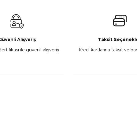
₺ 2.800,00
Gönder
Sepete Ekle
Güvenli Alışveriş
Taksit Seçenekle
ertifikası ile güvenli alışveriş
Kredi kartlarına taksit ve b
howa
TVS Wego Kilit Seti
Mondial Turismo 50 Ka
₺ 1.150,39
₺ 7.060
Sepete Ekle
Sepete
L
KATEGORİLER