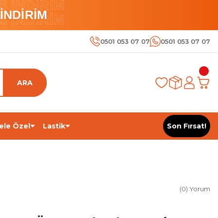
 İNDİRİM
İNDİRİM
 İNDİRİM
0501 053 07 07
0501 053 07 07
ARA
ele Özel
Lastik
Son Fırsat!
(0) Yorum