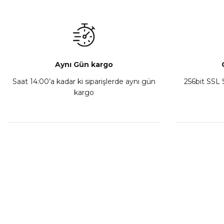
₺ 350,00
Sepete Ekle
Aynı Gün kargo
Saat 14:00’a kadar ki siparişlerde aynı gün
256bit SSL S
kargo
Athena Ön Amortisör Yağ Keçesi Çift Yaylı NOK Kayaba S
₺ 1.600,00
Sepete Ekle
MÜŞTERİ HİZMETLERİ
KURUMSA