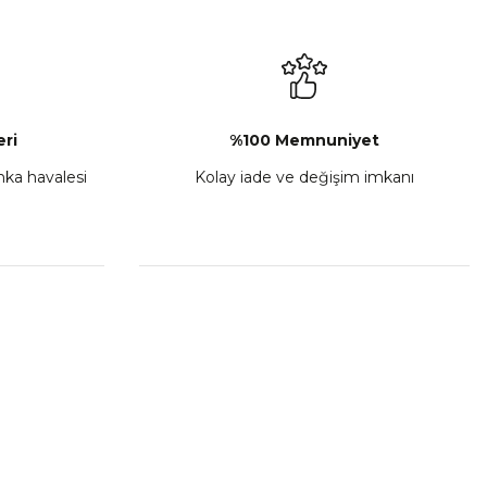
₺ 2.892,73
Sepete Ekle
ri
%100 Memnuniyet
anka havalesi
Kolay iade ve değişim imkanı
porta Seti Sarı
,00
 Ekle
HIZLI BAĞLANTILAR