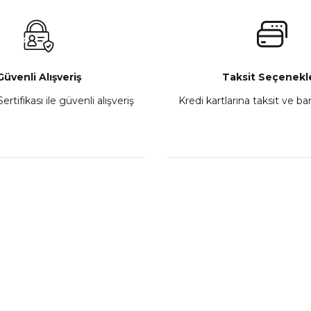
₺ 2.800,00
Gönder
Sepete Ekle
Güvenli Alışveriş
Taksit Seçenekle
ertifikası ile güvenli alışveriş
Kredi kartlarına taksit ve b
howa
TVS Wego Kilit Seti
Mondial Turismo 50 Ka
₺ 1.150,39
₺ 7.060
Sepete Ekle
Sepete
L
KATEGORİLER