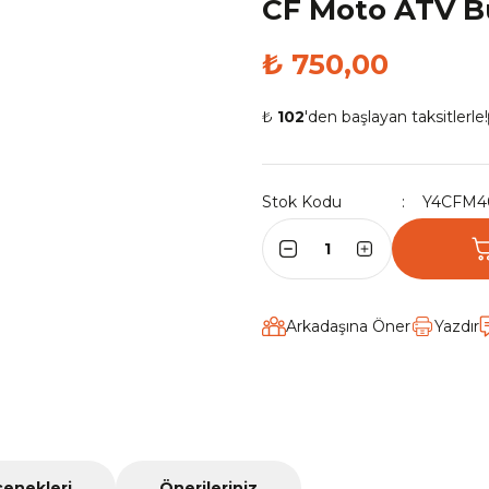
CF Moto ATV B
₺ 750,00
₺
102
'den başlayan taksitlerle!
Stok Kodu
Y4CFM4
Arkadaşına Öner
Yazdır
çenekleri
Önerileriniz