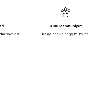
₺ 2.892,73
Sepete Ekle
ri
%100 Memnuniyet
anka havalesi
Kolay iade ve değişim imkanı
porta Seti Sarı
,00
 Ekle
HIZLI BAĞLANTILAR