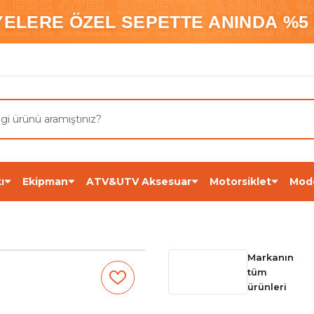
ELERE ÖZEL SEPETTE ANINDA %5
YELERE ÖZEL SEPETTE ANINDA %5 
ELERE ÖZEL SEPETTE ANINDA %5
ı
Ekipman
ATV&UTV Aksesuar
Motorsiklet
Mod
Markanın
tüm
ürünleri