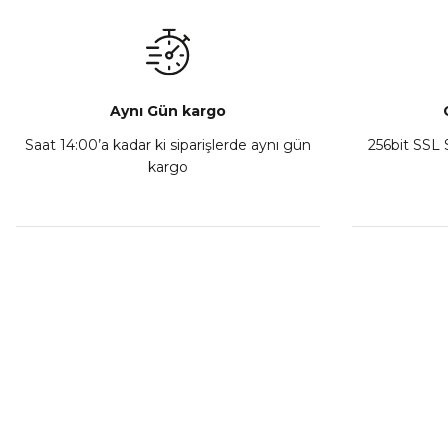
₺ 350,00
Sepete Ekle
Aynı Gün kargo
Saat 14:00’a kadar ki siparişlerde aynı gün
256bit SSL S
kargo
Athena Ön Amortisör Yağ Keçesi Çift Yaylı NOK Kayaba S
₺ 1.600,00
Sepete Ekle
MÜŞTERİ HİZMETLERİ
KURUMSA