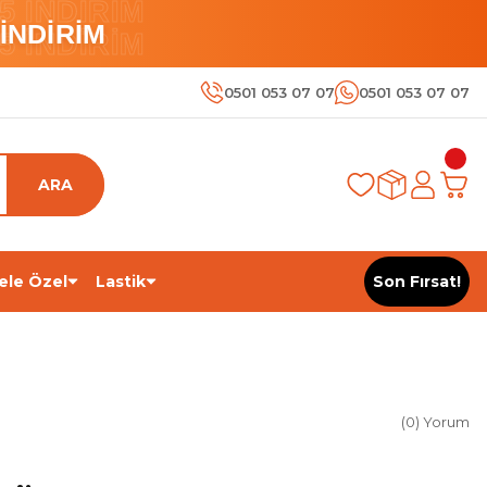
 İNDİRİM
İNDİRİM
 İNDİRİM
0501 053 07 07
0501 053 07 07
ARA
ele Özel
Lastik
Son Fırsat!
(0) Yorum