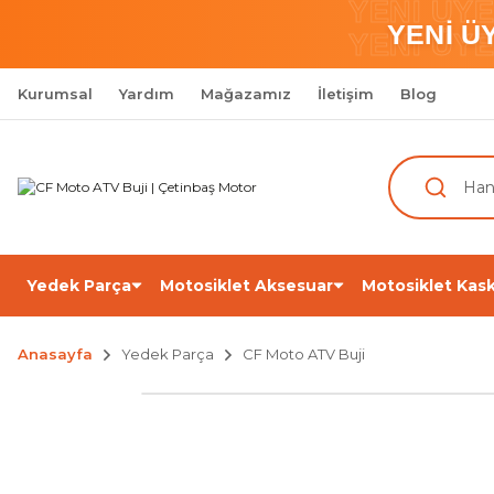
YENİ ÜY
YENİ Ü
YENİ ÜY
Kurumsal
Yardım
Mağazamız
İletişim
Blog
Yedek Parça
Motosiklet Aksesuar
Motosiklet Kask
Anasayfa
Yedek Parça
CF Moto ATV Buji