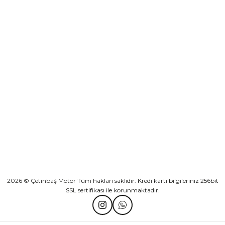
Yeşilova Mah. Aspendos Bulv. No:176/D Kat -2 Muratpaşa/Antalya
Sepete Ekle
KURUMSAL
Athena Ön Amortisör Yağ Keçesi Çift Yaylı NOK Kayaba Showa
KATEGORİLER
₺ 1.600,00
HIZLI BAĞLANTILAR
Sepete Ekle
2026 © Çetinbaş Motor Tüm hakları saklıdır. Kredi kartı bilgileriniz 256bit
SSL sertifikası ile korunmaktadır.
TVS Wego Kilit Seti
Mondial Turismo 50 Kaporta Seti Sarı