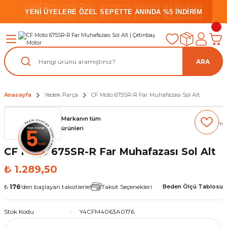
YENİ ÜYELERE ÖZEL SEPETTE ANINDA %5 İNDİRİM
YENİ ÜYELERE ÖZEL SEPETTE ANINDA %5 İNDİRİM
YENİ ÜYELERE ÖZEL SEPETTE ANINDA %5 İNDİRİM
ARA
Anasayfa
Yedek Parça
CF Moto 675SR-R Far Muhafazası Sol Alt
Markanın tüm
(0) Yorum
ürünleri
CF Moto 675SR-R Far Muhafazası Sol Alt
₺ 1.289,50
₺
176
'den başlayan taksitlerle!
Taksit Seçenekleri
Beden Ölçü Tablosu
Stok Kodu
Y4CFM4063A0176