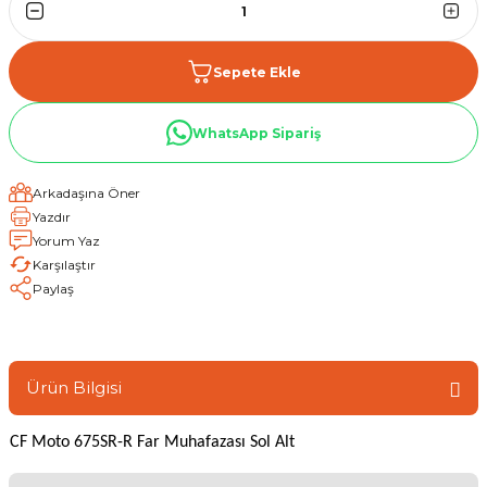
Sepete Ekle
WhatsApp Sipariş
Arkadaşına Öner
Yazdır
Yorum Yaz
Karşılaştır
Paylaş
Ürün Bilgisi
CF Moto 675SR-R Far Muhafazası Sol Alt