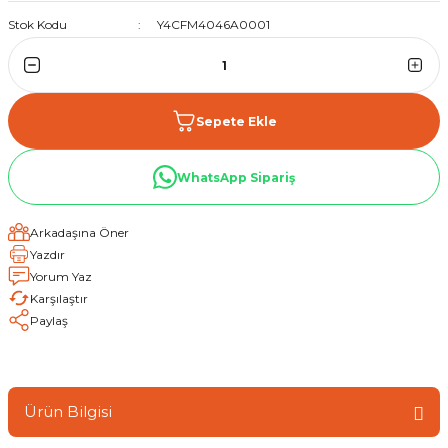
Stok Kodu
Y4CFM4046A0001
Sepete Ekle
WhatsApp Sipariş
Arkadaşına Öner
Yazdır
Yorum Yaz
Karşılaştır
Paylaş
Ürün Bilgisi