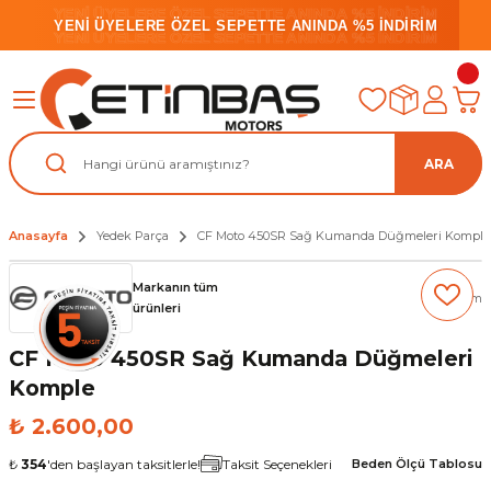
YENİ ÜYELERE ÖZEL SEPETTE ANINDA %5 İNDİRİM
YENİ ÜYELERE ÖZEL SEPETTE ANINDA %5 İNDİRİM
YENİ ÜYELERE ÖZEL SEPETTE ANINDA %5 İNDİRİM
ARA
Anasayfa
Yedek Parça
CF Moto 450SR Sağ Kumanda Düğmeleri Komple
Markanın tüm
(0) Yorum
ürünleri
CF Moto 450SR Sağ Kumanda Düğmeleri
Komple
₺ 2.600,00
₺
354
'den başlayan taksitlerle!
Taksit Seçenekleri
Beden Ölçü Tablosu