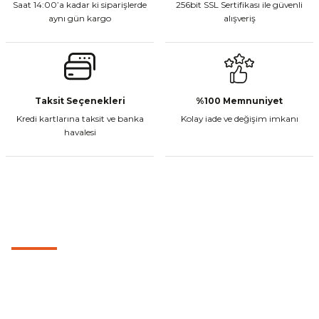
Saat 14:00’a kadar ki siparişlerde
Bu ürüne benzer farklı alternatifler olmalı.
256bit SSL Sertifikası ile güvenli
aynı gün kargo
alışveriş
Sepete Ekle
Gönder
Taksit Seçenekleri
%100 Memnuniyet
CF Moto 450MT Sol Kumanda Düğmeleri Komple
Kredi kartlarına taksit ve banka
Kolay iade ve değişim imkanı
havalesi
₺ 2.800,00
Sepete Ekle
MÜŞTERİ HİZMETLERİ
0501 053 07 07
CF Moto 450CL-C Sol Kumanda Düğmeleri Komple
0501 053 07 07