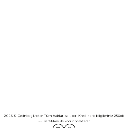
destek@cetinbasmotor.com
₺ 2.892,73
Yeşilova Mah. Aspendos Bulv. No:176/D Kat -2 Muratpaşa/Antalya
Sepete Ekle
KURUMSAL
Athena Ön Amortisör Yağ Keçesi Çift Yaylı NOK Kayaba Showa
KATEGORİLER
₺ 1.600,00
HIZLI BAĞLANTILAR
Sepete Ekle
2026 © Çetinbaş Motor Tüm hakları saklıdır. Kredi kartı bilgileriniz 256bit
SSL sertifikası ile korunmaktadır.