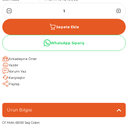
Sepete Ekle
WhatsApp Sipariş
Arkadaşına Öner
Yazdır
Yorum Yaz
Karşılaştır
Paylaş
Ürün Bilgisi
CF Moto 450SR Sağ Gidon