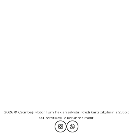
₺ 2.892,73
Yeşilova Mah. Aspendos Bulv. No:176/D Kat -2 Muratpaşa/Antalya
Sepete Ekle
KURUMSAL
Athena Ön Amortisör Yağ Keçesi Çift Yaylı NOK Kayaba Showa
KATEGORİLER
₺ 1.600,00
HIZLI BAĞLANTILAR
Sepete Ekle
2026 © Çetinbaş Motor Tüm hakları saklıdır. Kredi kartı bilgileriniz 256bit
SSL sertifikası ile korunmaktadır.
TVS Wego Kilit Seti
Mondial Turismo 50 Kaporta Seti Sarı