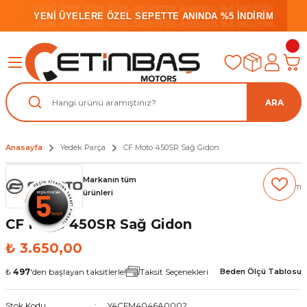
YENİ ÜYELERE ÖZEL SEPETTE ANINDA %5 İNDİRİM
YENİ ÜYELERE ÖZEL SEPETTE ANINDA %5 İNDİRİM
YENİ ÜYELERE ÖZEL SEPETTE ANINDA %5 İNDİRİM
ARA
Anasayfa
Yedek Parça
CF Moto 450SR Sağ Gidon
Markanın tüm
(0) Yorum
ürünleri
CF Moto 450SR Sağ Gidon
₺ 3.650,00
₺
497
'den başlayan taksitlerle!
Taksit Seçenekleri
Beden Ölçü Tablosu
Stok Kodu
Y4CFM4046A0002