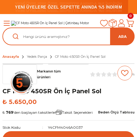
YENİ ÜYELERE ÖZEL SEPETTE ANINDA %5 İNDİRİM
YENİ ÜYELERE ÖZEL SEPETTE ANINDA %5 İNDİRİM
YENİ ÜYELERE ÖZEL SEPETTE ANINDA %5 İNDİRİM
0
ARA
Anasayfa
Yedek Parça
CF Moto 450SR Ön İç Panel Sol
Markanın tüm
(0) Yorum
ürünleri
CF Moto 450SR Ön İç Panel Sol
₺ 5.650,00
₺
769
'den başlayan taksitlerle!
Taksit Seçenekleri
Beden Ölçü Tablosu
Stok Kodu
Y4CFM4046A0037