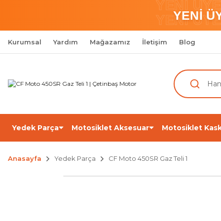
YENİ ÜY
YENİ Ü
YENİ ÜY
Kurumsal
Yardım
Mağazamız
İletişim
Blog
Yedek Parça
Motosiklet Aksesuar
Motosiklet Kask
Anasayfa
Yedek Parça
CF Moto 450SR Gaz Teli 1