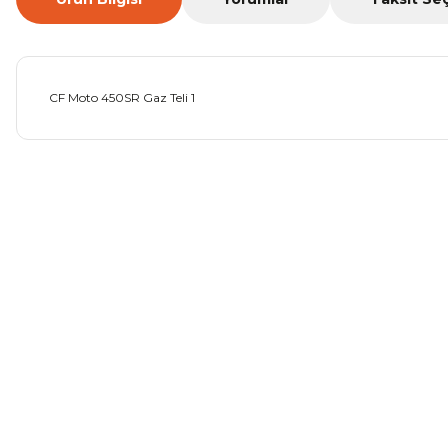
CF Moto 450SR Gaz Teli 1
Bu ürünün fiyat bilgisi, resim, ürün açıklamalarında ve diğer ko
Görüş ve önerileriniz için teşekkür ederiz.
Ürün resmi kalitesiz, bozuk veya görüntülenemiyor.
Ürün açıklamasında eksik bilgiler bulunuyor.
Ürün bilgilerinde hatalar bulunuyor.
Ürün fiyatı diğer sitelerden daha pahalı.
Bu ürüne benzer farklı alternatifler olmalı.
Mondial Drift L Debriyaj Levyesi Komple
CF Moto