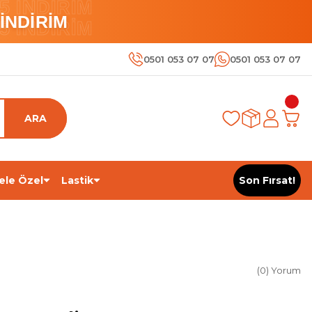
 İNDİRİM
İNDİRİM
 İNDİRİM
0501 053 07 07
0501 053 07 07
ARA
ele Özel
Lastik
Son Fırsat!
(0) Yorum