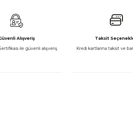
₺ 2.800,00
Gönder
Sepete Ekle
Güvenli Alışveriş
Taksit Seçenekle
ertifikası ile güvenli alışveriş
Kredi kartlarına taksit ve b
howa
TVS Wego Kilit Seti
Mondial Turismo 50 Ka
₺ 1.150,39
₺ 7.060
Sepete Ekle
Sepete
L
KATEGORİLER