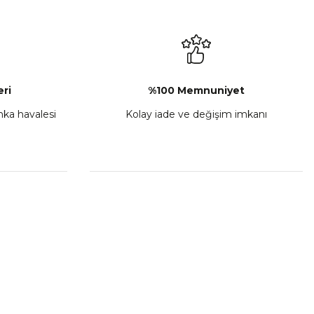
₺ 2.892,73
Sepete Ekle
ri
%100 Memnuniyet
anka havalesi
Kolay iade ve değişim imkanı
porta Seti Sarı
,00
 Ekle
HIZLI BAĞLANTILAR