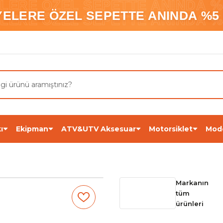
ELERE ÖZEL SEPETTE ANINDA %5
YELERE ÖZEL SEPETTE ANINDA %5 
ELERE ÖZEL SEPETTE ANINDA %5
ı
Ekipman
ATV&UTV Aksesuar
Motorsiklet
Mod
Markanın
tüm
ürünleri