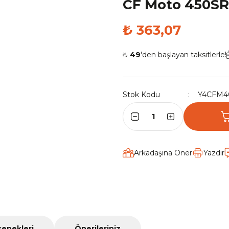
CF Moto 450SR 
₺ 363,07
₺
49
'den başlayan taksitlerle!
Stok Kodu
Y4CFM4
Arkadaşına Öner
Yazdır
çenekleri
Önerileriniz