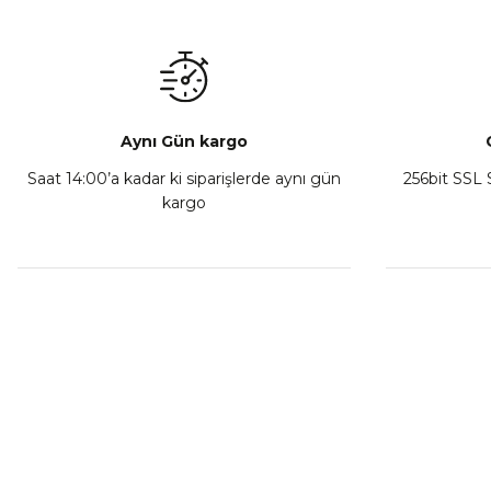
₺ 350,00
Sepete Ekle
Aynı Gün kargo
Saat 14:00’a kadar ki siparişlerde aynı gün
256bit SSL S
kargo
Athena Ön Amortisör Yağ Keçesi Çift Yaylı NOK Kayaba S
₺ 1.600,00
Sepete Ekle
MÜŞTERİ HİZMETLERİ
KURUMSA