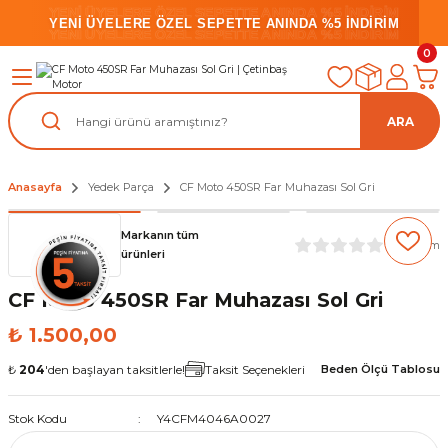
YENİ ÜYELERE ÖZEL SEPETTE ANINDA %5 İNDİRİM
YENİ ÜYELERE ÖZEL SEPETTE ANINDA %5 İNDİRİM
YENİ ÜYELERE ÖZEL SEPETTE ANINDA %5 İNDİRİM
0
ARA
Anasayfa
Yedek Parça
CF Moto 450SR Far Muhazası Sol Gri
Markanın tüm
(0) Yorum
ürünleri
CF Moto 450SR Far Muhazası Sol Gri
₺ 1.500,00
₺
204
'den başlayan taksitlerle!
Taksit Seçenekleri
Beden Ölçü Tablosu
Stok Kodu
Y4CFM4046A0027