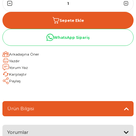
Sepete Ekle
WhatsApp Sipariş
Arkadaşına Öner
Yazdır
Yorum Yaz
Karşılaştır
Paylaş
Ürün Bilgisi
Yorumlar