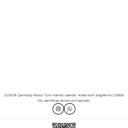
Sepete Ekle
KURUMSAL
Athena Ön Amortisör Yağ Keçesi Çift Yaylı NOK Kayaba Showa
KATEGORİLER
₺ 1.600,00
HIZLI BAĞLANTILAR
Sepete Ekle
2026 © Çetinbaş Motor Tüm hakları saklıdır. Kredi kartı bilgileriniz 256bit
SSL sertifikası ile korunmaktadır.
TVS Wego Kilit Seti
Mondial Turismo 50 Kaporta Seti Sarı