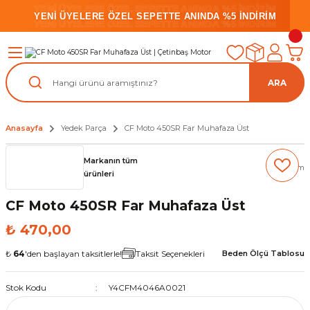
YENİ ÜYELERE ÖZEL SEPETTE ANINDA %5 İNDİRİM
YENİ ÜYELERE ÖZEL SEPETTE ANINDA %5 İNDİRİM
YENİ ÜYELERE ÖZEL SEPETTE ANINDA %5 İNDİRİM
ARA
Anasayfa
Yedek Parça
CF Moto 450SR Far Muhafaza Üst
Markanın tüm
(0) Yorum
ürünleri
CF Moto 450SR Far Muhafaza Üst
₺ 470,00
₺
64
'den başlayan taksitlerle!
Taksit Seçenekleri
Beden Ölçü Tablosu
Stok Kodu
Y4CFM4046A0021