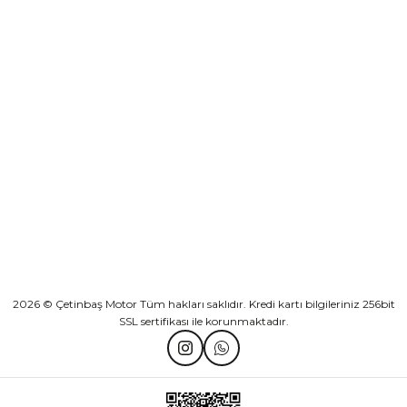
Sepete Ekle
KURUMSAL
Athena Ön Amortisör Yağ Keçesi Çift Yaylı NOK Kayaba Showa
KATEGORİLER
₺ 1.600,00
HIZLI BAĞLANTILAR
Sepete Ekle
2026 © Çetinbaş Motor Tüm hakları saklıdır. Kredi kartı bilgileriniz 256bit
SSL sertifikası ile korunmaktadır.
TVS Wego Kilit Seti
Mondial Turismo 50 Kaporta Seti Sarı