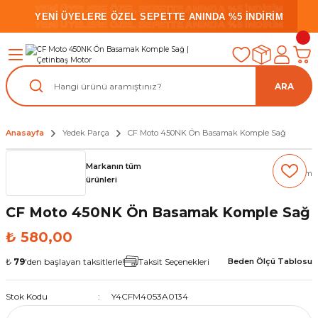
YENİ ÜYELERE ÖZEL SEPETTE ANINDA %5 İNDİRİM
YENİ ÜYELERE ÖZEL SEPETTE ANINDA %5 İNDİRİM
YENİ ÜYELERE ÖZEL SEPETTE ANINDA %5 İNDİRİM
ARA
Anasayfa
Yedek Parça
CF Moto 450NK Ön Basamak Komple Sağ
Markanın tüm
(0) Yorum
ürünleri
CF Moto 450NK Ön Basamak Komple Sağ
₺ 580,00
₺
79
'den başlayan taksitlerle!
Taksit Seçenekleri
Beden Ölçü Tablosu
Stok Kodu
Y4CFM4053A0134