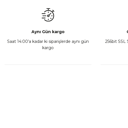
₺ 350,00
Sepete Ekle
Aynı Gün kargo
Saat 14:00’a kadar ki siparişlerde aynı gün
256bit SSL S
kargo
Athena Ön Amortisör Yağ Keçesi Çift Yaylı NOK Kayaba S
₺ 1.600,00
Sepete Ekle
MÜŞTERİ HİZMETLERİ
KURUMSA