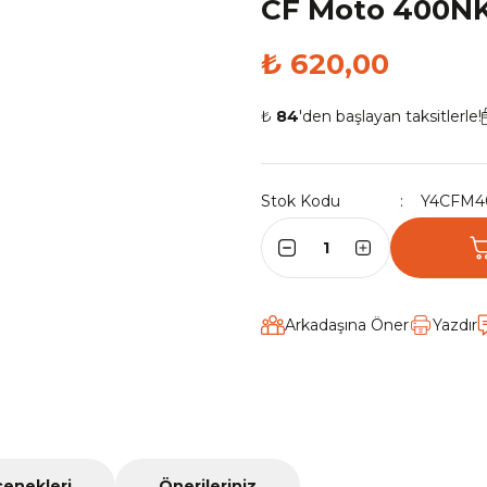
CF Moto 400NK 
₺ 620,00
₺
84
'den başlayan taksitlerle!
Stok Kodu
Y4CFM4
Arkadaşına Öner
Yazdır
çenekleri
Önerileriniz