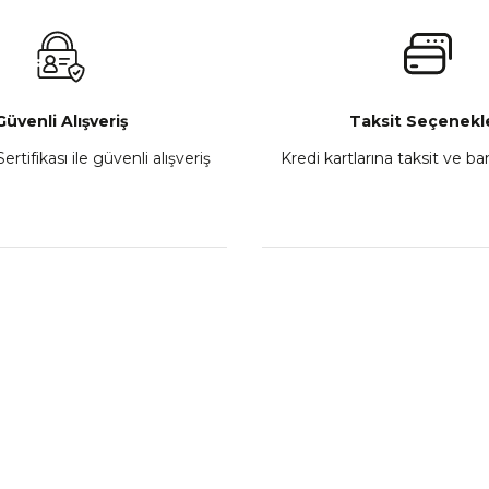
₺ 2.800,00
Gönder
Sepete Ekle
Güvenli Alışveriş
Taksit Seçenekle
ertifikası ile güvenli alışveriş
Kredi kartlarına taksit ve b
howa
TVS Wego Kilit Seti
Mondial Turismo 50 Ka
₺ 1.150,39
₺ 7.060
Sepete Ekle
Sepete
L
KATEGORİLER