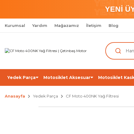
YENİ ÜY
YENİ Ü
YENİ ÜY
Kurumsal
Yardım
Mağazamız
İletişim
Blog
Yedek Parça
Motosiklet Aksesuar
Motosiklet Kask
Anasayfa
Yedek Parça
CF Moto 400NK Yağ Filtresi