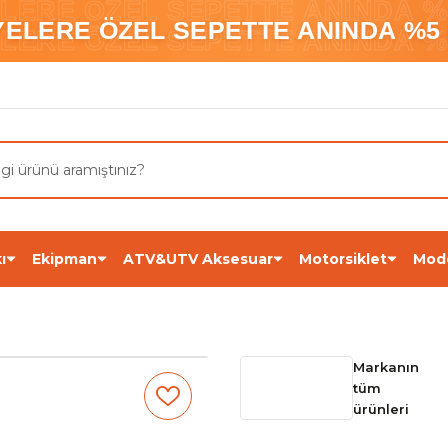
ELERE ÖZEL SEPETTE ANINDA %5
YELERE ÖZEL SEPETTE ANINDA %5 
ELERE ÖZEL SEPETTE ANINDA %5
ı
Ekipman
ATV&UTV Aksesuar
Motorsiklet
Mod
Markanın
tüm
ürünleri