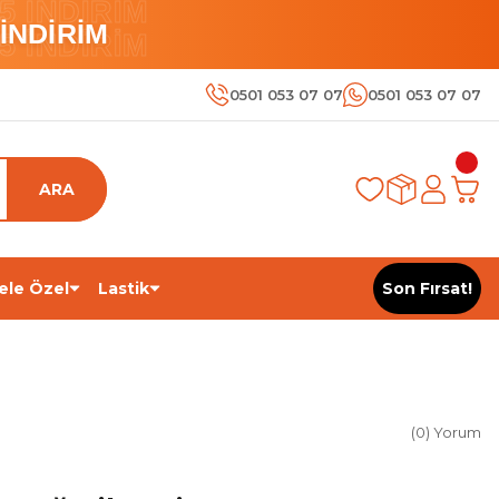
 İNDİRİM
İNDİRİM
 İNDİRİM
0501 053 07 07
0501 053 07 07
ARA
ele Özel
Lastik
Son Fırsat!
(0) Yorum