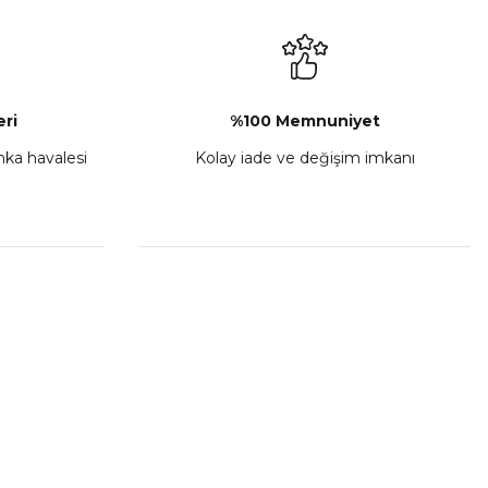
₺ 2.892,73
Sepete Ekle
ri
%100 Memnuniyet
anka havalesi
Kolay iade ve değişim imkanı
porta Seti Sarı
,00
 Ekle
HIZLI BAĞLANTILAR