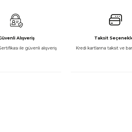
₺ 2.800,00
Gönder
e
Sepete Ekle
Güvenli Alışveriş
Taksit Seçenekle
ertifikası ile güvenli alışveriş
Kredi kartlarına taksit ve b
Athena Ön Amortisör Yağ Keçesi Çift Yaylı NOK Kayaba Showa
₺ 1.600,00
Sepete Ekle
L
KATEGORİLER