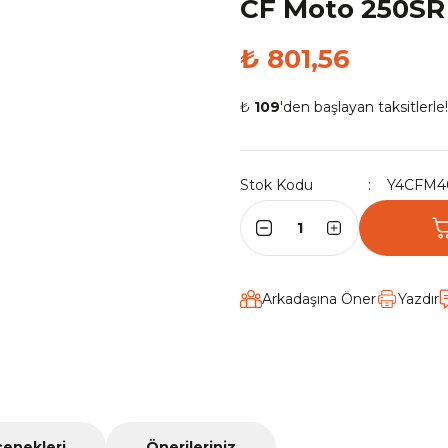
CF Moto 250SR Y
₺ 801,56
₺
109
'den başlayan taksitlerle!
Stok Kodu
Y4CFM4
Arkadaşına Öner
Yazdır
çenekleri
Önerileriniz