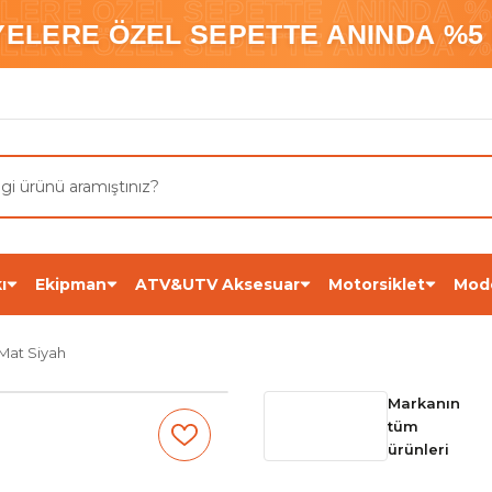
ELERE ÖZEL SEPETTE ANINDA %5
YELERE ÖZEL SEPETTE ANINDA %5 
ELERE ÖZEL SEPETTE ANINDA %5
ı
Ekipman
ATV&UTV Aksesuar
Motorsiklet
Mod
 Mat Siyah
Markanın
tüm
ürünleri