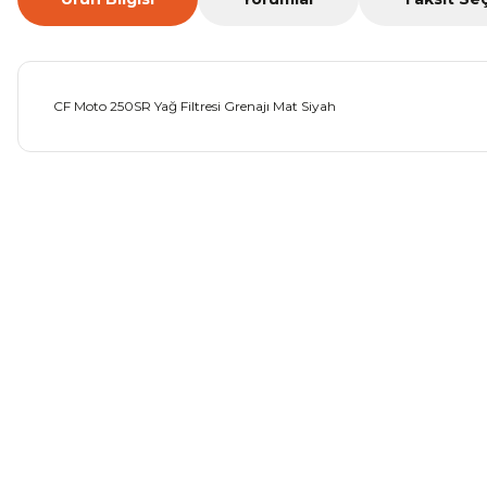
CF Moto 250SR Yağ Filtresi Grenajı Mat Siyah
Bu ürünün fiyat bilgisi, resim, ürün açıklamalarında ve diğer ko
Görüş ve önerileriniz için teşekkür ederiz.
Ürün resmi kalitesiz, bozuk veya görüntülenemiyor.
Ürün açıklamasında eksik bilgiler bulunuyor.
Ürün bilgilerinde hatalar bulunuyor.
Ürün fiyatı diğer sitelerden daha pahalı.
Bu ürüne benzer farklı alternatifler olmalı.
TVS Raider 125 Zincir
Mondial Drift L Debriyaj Le