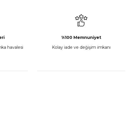
ri
%100 Memnuniyet
anka havalesi
Kolay iade ve değişim imkanı
TVS Wego Kilit Seti
₺ 1.150,39
Sepete Ekle
HIZLI BAĞLANTILAR