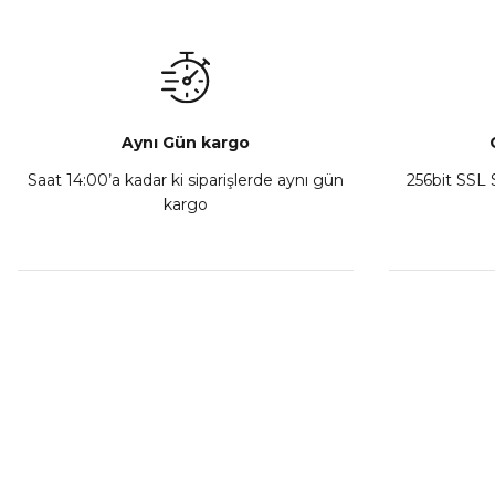
₺ 1.600,00
₺ 350,00
Sepete Ekle
Sepete Ekl
Aynı Gün kargo
Saat 14:00’a kadar ki siparişlerde aynı gün
256bit SSL S
kargo
CF Moto 450CL-C Sol Kumanda Düğmeleri Komple
₺ 2.892,73
Sepete Ekle
MÜŞTERİ HİZMETLERİ
KURUMSA