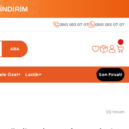
 İNDİRİM
İNDİRİM
 İNDİRİM
0501 053 07 07
0501 053 07 07
ARA
ele Özel
Lastik
Son Fırsat!
(0) Yorum