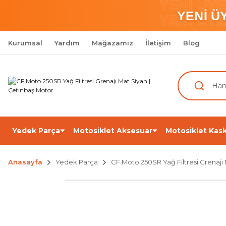
YENİ ÜY
YENİ Ü
YENİ ÜY
Kurumsal
Yardım
Mağazamız
İletişim
Blog
Yedek Parça
Motosiklet Aksesuar
Motosiklet Kask
Anasayfa
Yedek Parça
CF Moto 250SR Yağ Filtresi Grenajı