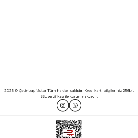
KURUMSAL
Athena Ön Amortisör Yağ Keçesi Çift Yaylı NOK Kayaba Showa
KATEGORİLER
₺ 1.600,00
HIZLI BAĞLANTILAR
Sepete Ekle
2026 © Çetinbaş Motor Tüm hakları saklıdır. Kredi kartı bilgileriniz 256bit
SSL sertifikası ile korunmaktadır.
TVS Wego Kilit Seti
Mondial Turismo 50 Kaporta Seti Sarı
₺ 1.150,39
₺ 7.060,00