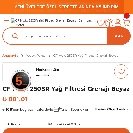
YENİ ÜYELERE ÖZEL SEPETTE ANINDA %5 İNDİRİM
YENİ ÜYELERE ÖZEL SEPETTE ANINDA %5 İNDİRİM
YENİ ÜYELERE ÖZEL SEPETTE ANINDA %5 İNDİRİM
ARA
Anasayfa
Yedek Parça
CF Moto 250SR Yağ Filtresi Grenajı Beyaz
Markanın tüm
(0) Yorum
ürünleri
CF Moto 250SR Yağ Filtresi Grenajı Beyaz
₺ 801,01
₺
109
'den başlayan taksitlerle!
Taksit Seçenekleri
Beden Ölçü Tablosu
Stok Kodu
Y4CFM4033A0385