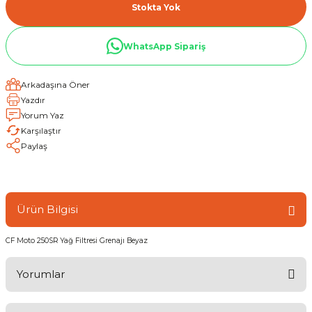
Stokta Yok
WhatsApp Sipariş
Arkadaşına Öner
Yazdır
Yorum Yaz
Karşılaştır
Paylaş
Ürün Bilgisi
CF Moto 250SR Yağ Filtresi Grenajı Beyaz
Yorumlar