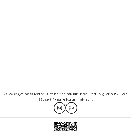
Sepete Ekle
KURUMSAL
Athena Ön Amortisör Yağ Keçesi Çift Yaylı NOK Kayaba Showa
KATEGORİLER
₺ 1.600,00
HIZLI BAĞLANTILAR
Sepete Ekle
2026 © Çetinbaş Motor Tüm hakları saklıdır. Kredi kartı bilgileriniz 256bit
SSL sertifikası ile korunmaktadır.
TVS Wego Kilit Seti
Mondial Turismo 50 Kaporta Seti Sarı