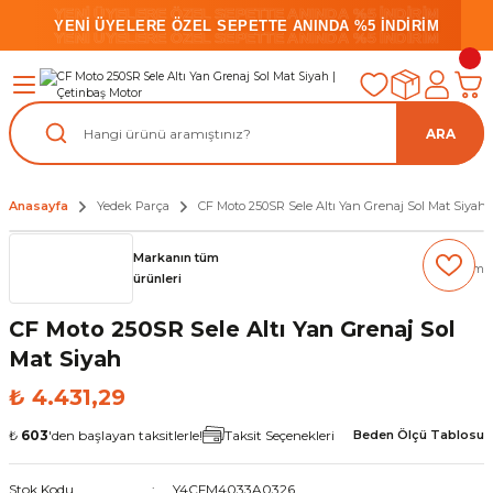
YENİ ÜYELERE ÖZEL SEPETTE ANINDA %5 İNDİRİM
YENİ ÜYELERE ÖZEL SEPETTE ANINDA %5 İNDİRİM
YENİ ÜYELERE ÖZEL SEPETTE ANINDA %5 İNDİRİM
ARA
Anasayfa
Yedek Parça
CF Moto 250SR Sele Altı Yan Grenaj Sol Mat Siyah
Markanın tüm
(0) Yorum
ürünleri
CF Moto 250SR Sele Altı Yan Grenaj Sol
Mat Siyah
₺ 4.431,29
₺
603
'den başlayan taksitlerle!
Taksit Seçenekleri
Beden Ölçü Tablosu
Stok Kodu
Y4CFM4033A0326