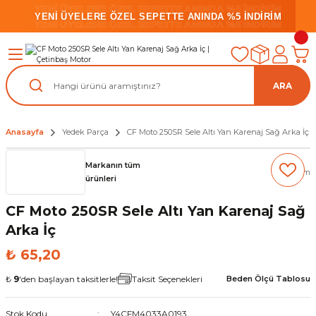
YENİ ÜYELERE ÖZEL SEPETTE ANINDA %5 İNDİRİM
YENİ ÜYELERE ÖZEL SEPETTE ANINDA %5 İNDİRİM
YENİ ÜYELERE ÖZEL SEPETTE ANINDA %5 İNDİRİM
ARA
Anasayfa
Yedek Parça
CF Moto 250SR Sele Altı Yan Karenaj Sağ Arka İç
Markanın tüm
(0) Yorum
ürünleri
CF Moto 250SR Sele Altı Yan Karenaj Sağ
Arka İç
₺ 65,20
₺
9
'den başlayan taksitlerle!
Taksit Seçenekleri
Beden Ölçü Tablosu
Stok Kodu
Y4CFM4033A0193