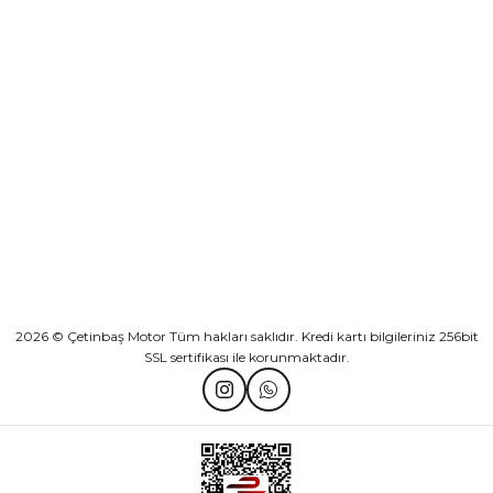
Sepete Ekle
KURUMSAL
Athena Ön Amortisör Yağ Keçesi Çift Yaylı NOK Kayaba Showa
KATEGORİLER
₺ 1.600,00
HIZLI BAĞLANTILAR
Sepete Ekle
2026 © Çetinbaş Motor Tüm hakları saklıdır. Kredi kartı bilgileriniz 256bit
SSL sertifikası ile korunmaktadır.
TVS Wego Kilit Seti
Mondial Turismo 50 Kaporta Seti Sarı
₺ 1.150,39
₺ 7.060,00