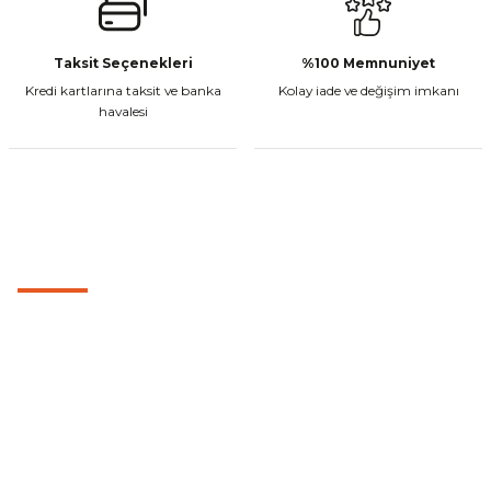
Gönder
Taksit Seçenekleri
%100 Memnuniyet
CF Moto 450MT Sol Kumanda Düğmeleri Komple
Kredi kartlarına taksit ve banka
Kolay iade ve değişim imkanı
havalesi
₺ 2.800,00
Sepete Ekle
MÜŞTERİ HİZMETLERİ
0501 053 07 07
CF Moto 450CL-C Sol Kumanda Düğmeleri Komple
0501 053 07 07
destek@cetinbasmotor.com
₺ 2.892,73
Yeşilova Mah. Aspendos Bulv. No:176/D Kat -2 Muratpaşa/Antalya