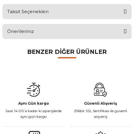
Taksit Seçenekleri
Bu ürüne ilk yorumu siz yapın!
Önerileriniz
Yorum Yaz
Bu ürünün fiyat bilgisi, resim, ürün açıklamalarında ve diğer
BENZER DİĞER ÜRÜNLER
konularda yetersiz gördüğünüz noktaları öneri formunu kullanarak
tarafımıza iletebilirsiniz.
Görüş ve önerileriniz için teşekkür ederiz.
Ürün resmi kalitesiz, bozuk veya görüntülenemiyor.
Mondial Drift L Debriyaj Levyesi Komple
Ürün açıklamasında eksik bilgiler bulunuyor.
Ürün bilgilerinde hatalar bulunuyor.
Ürün fiyatı diğer sitelerden daha pahalı.
Aynı Gün kargo
Güvenli Alışveriş
₺ 350,00
Saat 14:00’a kadar ki siparişlerde
Bu ürüne benzer farklı alternatifler olmalı.
256bit SSL Sertifikası ile güvenli
aynı gün kargo
alışveriş
Sepete Ekle