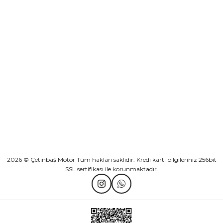
Sepete Ekle
KURUMSAL
Athena Ön Amortisör Yağ Keçesi Çift Yaylı NOK Kayaba Showa
KATEGORİLER
₺ 1.600,00
HIZLI BAĞLANTILAR
Sepete Ekle
2026 © Çetinbaş Motor Tüm hakları saklıdır. Kredi kartı bilgileriniz 256bit
SSL sertifikası ile korunmaktadır.
TVS Wego Kilit Seti
Mondial Turismo 50 Kaporta Seti Sarı