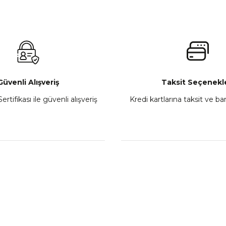
 450MT Sol Kumanda Düğmeleri Komple
CF Moto 450C
₺ 2.800,00
Gönder
Sepete Ekle
Güvenli Alışveriş
Taksit Seçenekle
ertifikası ile güvenli alışveriş
Kredi kartlarına taksit ve b
howa
TVS Wego Kilit Seti
Mondial Turismo 50 Ka
₺ 1.150,39
₺ 7.060
Sepete Ekle
Sepete