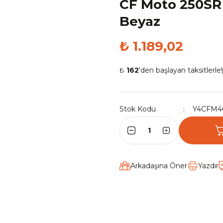
CF Moto 250SR 
Beyaz
₺ 1.189,02
₺
162
'den başlayan taksitlerle!
Stok Kodu
Y4CFM4
Arkadaşına Öner
Yazdır