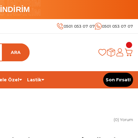
 İNDİRİM
İNDİRİM
 İNDİRİM
0501 053 07 07
0501 053 07 07
ARA
ele Özel
Lastik
Son Fırsat!
(0) Yorum