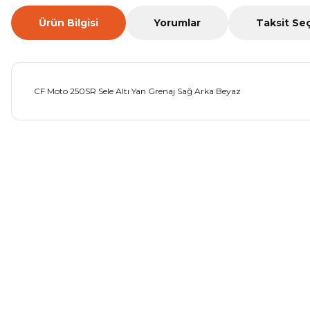
Ürün Bilgisi
Yorumlar
Taksit Se
CF Moto 250SR Sele Altı Yan Grenaj Sağ Arka Beyaz
Bu ürünün fiyat bilgisi, resim, ürün açıklamalarında ve diğer ko
Görüş ve önerileriniz için teşekkür ederiz.
Ürün resmi kalitesiz, bozuk veya görüntülenemiyor.
Ürün açıklamasında eksik bilgiler bulunuyor.
Ürün bilgilerinde hatalar bulunuyor.
Ürün fiyatı diğer sitelerden daha pahalı.
Bu ürüne benzer farklı alternatifler olmalı.