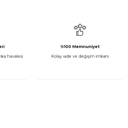
L-C Sol Kumanda Düğmeleri Komple
₺ 2.892,73
Sepete Ekle
ri
%100 Memnuniyet
anka havalesi
Kolay iade ve değişim imkanı
porta Seti Sarı
,00
 Ekle