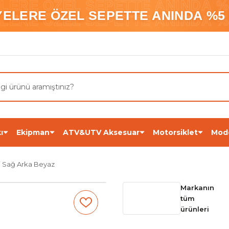
ELERE ÖZEL SEPETTE ANINDA %5
YELERE ÖZEL SEPETTE ANINDA %5 
ELERE ÖZEL SEPETTE ANINDA %5
ı
Ekipman
ATV&UTV Aksesuar
Motorsiklet
Mod
j Sağ Arka Beyaz
Markanın
tüm
ürünleri