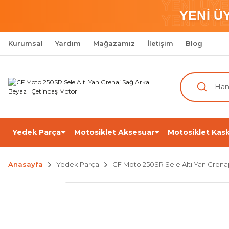
YENİ ÜY
YENİ Ü
YENİ ÜY
Kurumsal
Yardım
Mağazamız
İletişim
Blog
Yedek Parça
Motosiklet Aksesuar
Motosiklet Kask
Anasayfa
Yedek Parça
CF Moto 250SR Sele Altı Yan Grena