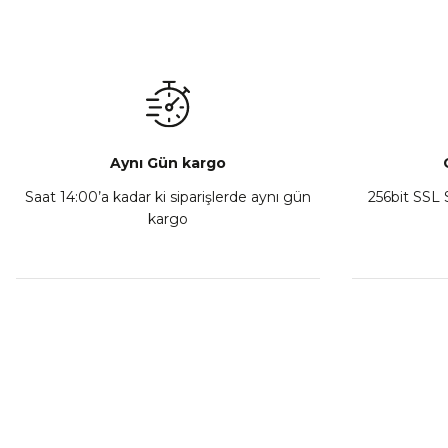
Mondial Drift L Debriyaj Levyesi Komple
CF Moto
₺ 350,00
Sepete Ekle
Aynı Gün kargo
Saat 14:00’a kadar ki siparişlerde aynı gün
256bit SSL S
kargo
Athena Ön Amortisör Yağ Keçesi Çift Yaylı NOK Kayaba S
₺ 1.600,00
Sepete Ekle