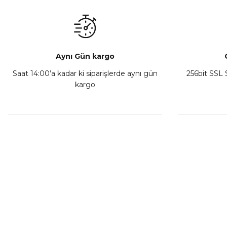
₺ 350,00
Sepete Ekle
Aynı Gün kargo
Saat 14:00’a kadar ki siparişlerde aynı gün
256bit SSL S
kargo
Athena Ön Amortisör Yağ Keçesi Çift Yaylı NOK Kayaba S
₺ 1.600,00
Sepete Ekle
MÜŞTERİ HİZMETLERİ
KURUMSA