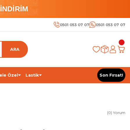
 İNDİRİM
İNDİRİM
 İNDİRİM
0501 053 07 07
0501 053 07 07
ARA
ele Özel
Lastik
Son Fırsat!
(0) Yorum