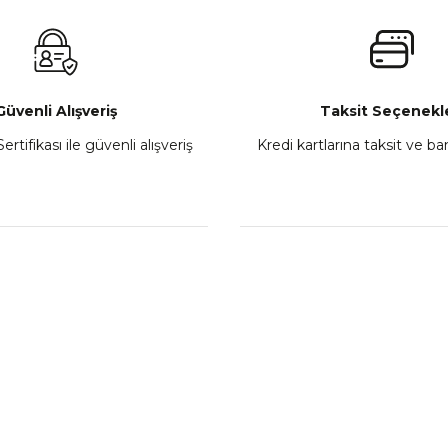
₺ 2.800,00
Gönder
Sepete Ekle
Güvenli Alışveriş
Taksit Seçenekle
ertifikası ile güvenli alışveriş
Kredi kartlarına taksit ve b
howa
TVS Wego Kilit Seti
Mondial Turismo 50 Ka
₺ 1.150,39
₺ 7.060
Sepete Ekle
Sepete
L
KATEGORİLER