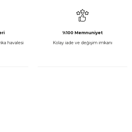
₺ 2.892,73
Sepete Ekle
ri
%100 Memnuniyet
anka havalesi
Kolay iade ve değişim imkanı
porta Seti Sarı
,00
 Ekle
HIZLI BAĞLANTILAR