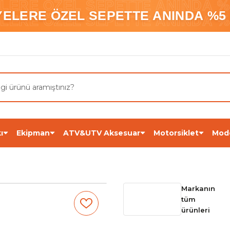
ELERE ÖZEL SEPETTE ANINDA %5
YELERE ÖZEL SEPETTE ANINDA %5 
ELERE ÖZEL SEPETTE ANINDA %5
ı
Ekipman
ATV&UTV Aksesuar
Motorsiklet
Mod
Markanın
tüm
ürünleri