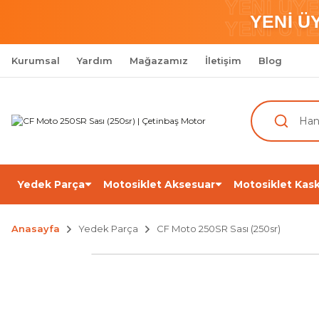
YENİ ÜY
YENİ Ü
YENİ ÜY
Kurumsal
Yardım
Mağazamız
İletişim
Blog
Yedek Parça
Motosiklet Aksesuar
Motosiklet Kask
Anasayfa
Yedek Parça
CF Moto 250SR Sası (250sr)