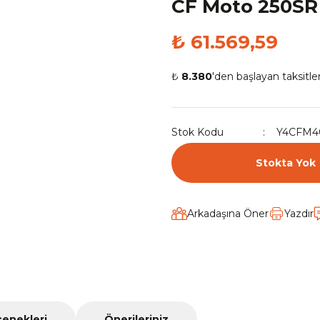
CF Moto 250SR 
₺ 61.569,59
₺
8.380
'den başlayan taksitler
Stok Kodu
Y4CFM4
Stokta Yok
Arkadaşına Öner
Yazdır
çenekleri
Önerileriniz