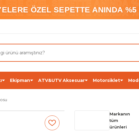
ELERE ÖZEL SEPETTE ANINDA %5
YELERE ÖZEL SEPETTE ANINDA %5 
ELERE ÖZEL SEPETTE ANINDA %5
ı
Ekipman
ATV&UTV Aksesuar
Motorsiklet
Mod
losu
Markanın
tüm
ürünleri