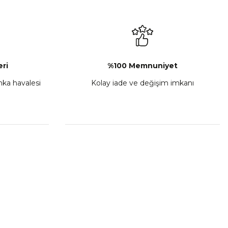
₺ 2.892,73
Sepete Ekle
ri
%100 Memnuniyet
anka havalesi
Kolay iade ve değişim imkanı
porta Seti Sarı
,00
 Ekle
HIZLI BAĞLANTILAR