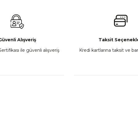
₺ 2.800,00
Gönder
Sepete Ekle
Güvenli Alışveriş
Taksit Seçenekle
ertifikası ile güvenli alışveriş
Kredi kartlarına taksit ve b
howa
TVS Wego Kilit Seti
Mondial Turismo 50 Ka
₺ 1.150,39
₺ 7.060
Sepete Ekle
Sepete
L
KATEGORİLER