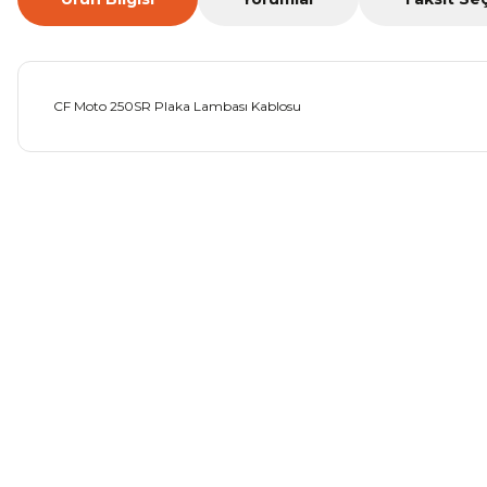
CF Moto 250SR Plaka Lambası Kablosu
Bu ürünün fiyat bilgisi, resim, ürün açıklamalarında ve diğer ko
Görüş ve önerileriniz için teşekkür ederiz.
Ürün resmi kalitesiz, bozuk veya görüntülenemiyor.
Ürün açıklamasında eksik bilgiler bulunuyor.
Ürün bilgilerinde hatalar bulunuyor.
Ürün fiyatı diğer sitelerden daha pahalı.
Bu ürüne benzer farklı alternatifler olmalı.
Mondial Drift L Debriyaj Levyesi Komple
CF Moto