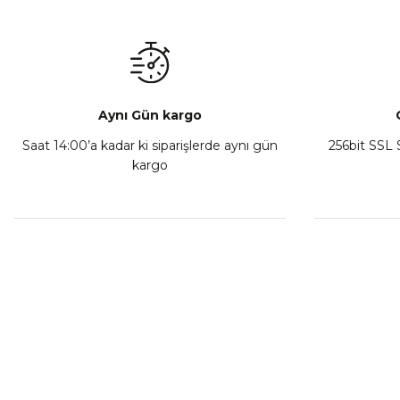
₺ 350,00
Sepete Ekle
Aynı Gün kargo
Saat 14:00’a kadar ki siparişlerde aynı gün
256bit SSL S
kargo
Athena Ön Amortisör Yağ Keçesi Çift Yaylı NOK Kayaba S
₺ 1.600,00
Sepete Ekle
MÜŞTERİ HİZMETLERİ
KURUMSA