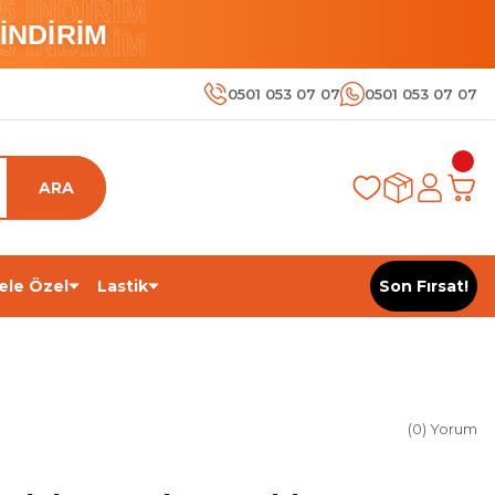
 İNDİRİM
İNDİRİM
 İNDİRİM
0501 053 07 07
0501 053 07 07
ARA
ele Özel
Lastik
Son Fırsat!
(0) Yorum