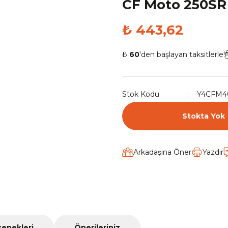
CF Moto 250SR
₺ 443,62
₺
60
'den başlayan taksitlerle!
Stok Kodu
Y4CFM4
Stokta Yok
Arkadaşına Öner
Yazdır
çenekleri
Önerileriniz