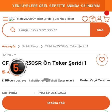
YENİ ÜYELERE ÖZEL SEPETTE ANINDA %5 İNDİRİM
YENİ ÜYELERE ÖZEL SEPETTE ANINDA %5 İNDİRİM
YENİ ÜYELERE ÖZEL SEPETTE ANINDA %5 İNDİRİM
ARA
Anasayfa
Yedek Parça
CF Moto 250SR Ön Teker Şeridi 1
(0) Yorum
CF Moto 250SR Ön Teker Şeridi 1
₺ 487,25
₺
66
'den başlayan taksitlerle!
Taksit Seçenekleri
Beden Ölçü Tablosu
Stok Kodu
Y1CFM4033A0031
Stokta Yok