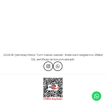
Athena Ön Amortisör Yağ Keçesi Çift Yaylı NOK Kayaba Showa
KATEGORİLER
₺ 1.600,00
HIZLI BAĞLANTILAR
Sepete Ekle
2026 © Çetinbaş Motor Tüm hakları saklıdır. Kredi kartı bilgileriniz 256bit
SSL sertifikası ile korunmaktadır.
TVS Wego Kilit Seti
Mondial Turismo 50 Kaporta Seti Sarı
₺ 1.150,39
₺ 7.060,00
Sepete Ekle
Sepete Ekle