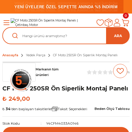
YENİ ÜYELERE ÖZEL SEPETTE ANINDA %5 İNDİRİM
YENİ ÜYELERE ÖZEL SEPETTE ANINDA %5 İNDİRİM
YENİ ÜYELERE ÖZEL SEPETTE ANINDA %5 İNDİRİM
0
ARA
Anasayfa
Yedek Parça
CF Moto 250SR Ön Siperlik Montaj Panelı
Markanın tüm
(0) Yorum
ürünleri
CF Moto 250SR Ön Siperlik Montaj Panelı
₺ 249,00
₺
34
'den başlayan taksitlerle!
Taksit Seçenekleri
Beden Ölçü Tablosu
Stok Kodu
Y4CFM4033A0146