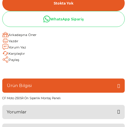
Stokta Yok
WhatsApp Sipariş
Arkadaşına Öner
Yazdır
Yorum Yaz
Karşılaştır
Paylaş
Ürün Bilgisi
CF Moto 250SR Ön Siperlik Montaj Panelı
Yorumlar