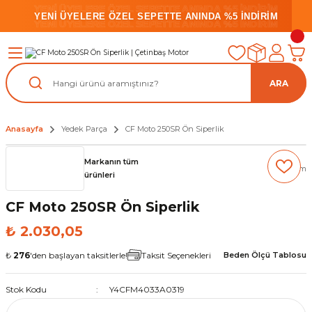
YENİ ÜYELERE ÖZEL SEPETTE ANINDA %5 İNDİRİM
YENİ ÜYELERE ÖZEL SEPETTE ANINDA %5 İNDİRİM
YENİ ÜYELERE ÖZEL SEPETTE ANINDA %5 İNDİRİM
ARA
Anasayfa
Yedek Parça
CF Moto 250SR Ön Siperlik
Markanın tüm
(0) Yorum
ürünleri
CF Moto 250SR Ön Siperlik
₺ 2.030,05
₺
276
'den başlayan taksitlerle!
Taksit Seçenekleri
Beden Ölçü Tablosu
Stok Kodu
Y4CFM4033A0319