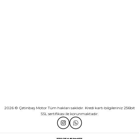
Sepete Ekle
KURUMSAL
Athena Ön Amortisör Yağ Keçesi Çift Yaylı NOK Kayaba Showa
KATEGORİLER
₺ 1.600,00
HIZLI BAĞLANTILAR
Sepete Ekle
2026 © Çetinbaş Motor Tüm hakları saklıdır. Kredi kartı bilgileriniz 256bit
SSL sertifikası ile korunmaktadır.
TVS Wego Kilit Seti
Mondial Turismo 50 Kaporta Seti Sarı