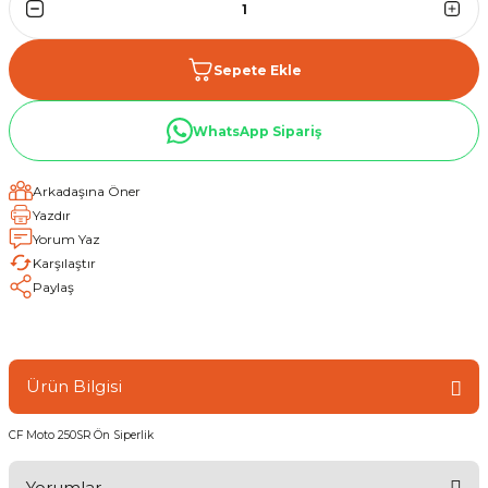
Sepete Ekle
WhatsApp Sipariş
Arkadaşına Öner
Yazdır
Yorum Yaz
Karşılaştır
Paylaş
Ürün Bilgisi
CF Moto 250SR Ön Siperlik
Yorumlar